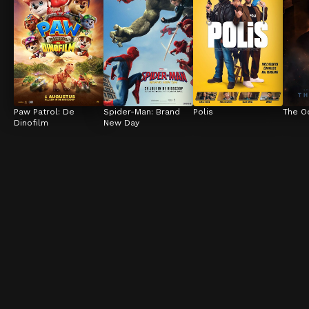
Paw Patrol: De 
Spider-Man: Brand 
Polis
The O
Dinofilm
New Day