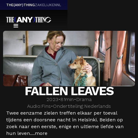
THE(ANY)THING
ZAKELIJK
EN
NL
FALLEN LEAVES
2023
•
81
min
•
Drama
Audio:
Fins
•
Ondertiteling:
Nederlands
Twee eenzame zielen treffen elkaar per toeval
tijdens een doorsnee nacht in Helsinki. Beiden op
zoek naar een eerste, enige en ultieme liefde van
hun leven....
more