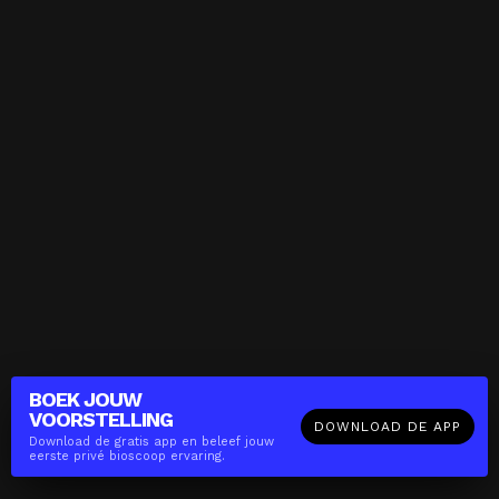
BOEK JOUW
VOORSTELLING
DOWNLOAD DE APP
Download de gratis app en beleef jouw
eerste privé bioscoop ervaring.