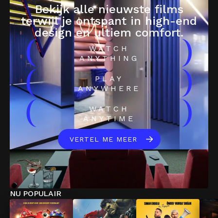
Bekijk alle nieuwste films
terwijl je ontspant in high-end
design en ultiem comfort.
(
)
WATCH
ANYTHING
(
)
PLAY
ANYWHERE
(
)
WATCH
ANYTIME
VERTEL ME MEER
NU POPULAIR