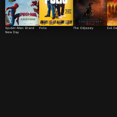
Spider-Man: Brand 
Polis
The Odyssey
Evil D
New Day