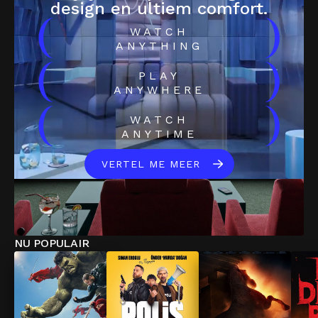
design en ultiem comfort.
(
)
WATCH
ANYTHING
(
)
PLAY
ANYWHERE
(
)
WATCH
ANYTIME
VERTEL ME MEER
NU POPULAIR