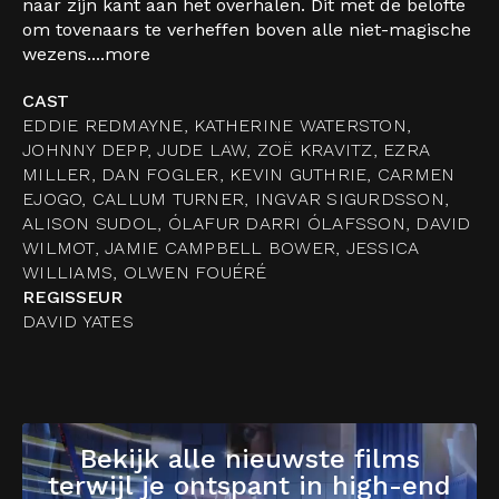
naar zijn kant aan het overhalen. Dit met de belofte
om tovenaars te verheffen boven alle niet-magische
wezens....
more
CAST
EDDIE REDMAYNE, KATHERINE WATERSTON,
JOHNNY DEPP, JUDE LAW, ZOË KRAVITZ, EZRA
MILLER, DAN FOGLER, KEVIN GUTHRIE, CARMEN
EJOGO, CALLUM TURNER, INGVAR SIGURDSSON,
ALISON SUDOL, ÓLAFUR DARRI ÓLAFSSON, DAVID
WILMOT, JAMIE CAMPBELL BOWER, JESSICA
WILLIAMS, OLWEN FOUÉRÉ
REGISSEUR
DAVID YATES
Bekijk alle nieuwste films
terwijl je ontspant in high-end