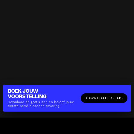
BOEK JOUW
VOORSTELLING
DOWNLOAD DE APP
Download de gratis app en beleef jouw
eerste privé bioscoop ervaring.
The(Any)Thing