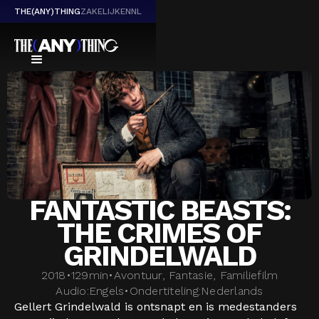
THE(ANY)THING
ZAKELIJK
EN
NL
FANTASTIC BEASTS:
THE CRIMES OF
GRINDELWALD
2018
•
129
min
•
Avontuur, Fantasie, Familiefilm
Audio:
Engels
•
Ondertiteling:
Nederlands
Gellert Grindelwald is ontsnapt en is medestanders