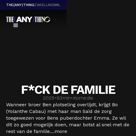
THE(ANY)THING
ZAKELIJK
EN
NL
F*CK DE FAMILIE
2025
•
93
min
•
Komedie
Wanneer broer Ben plotseling overlijdt, krijgt Bo
(Yolanthe Cabau) met haar man Saïd de zorg
toegewezen voor Bens puberdochter Emma. Ze wil
dit zo goed mogelijk doen, maar botst al snel met de
rest van de familie....
more