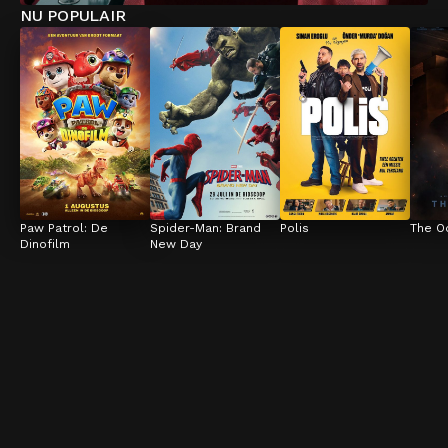
NU POPULAIR
Paw Patrol: De 
Spider-Man: Brand 
Polis
The O
Dinofilm
New Day