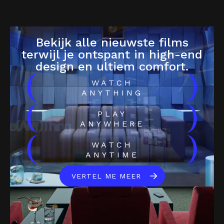
Bekijk alle nieuwste films
terwijl je ontspant in high-end
design en ultiem comfort.
(
)
WATCH
ANYTHING
(
)
PLAY
ANYWHERE
(
)
WATCH
ANYTIME
VERTEL ME MEER