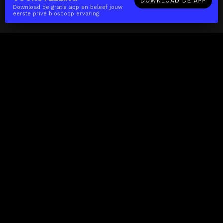
DOWNLOAD DE APP
Download de gratis app en beleef jouw
eerste privé bioscoop ervaring.
The(Any)Thing
FILMS
LOCATIES
BOEKEN
DE APP
GIFTCARD
OVER
FAQ
CONTACT
Zakelijk
MISSIE
LOCATIES
THE CUBE
PARTNERS