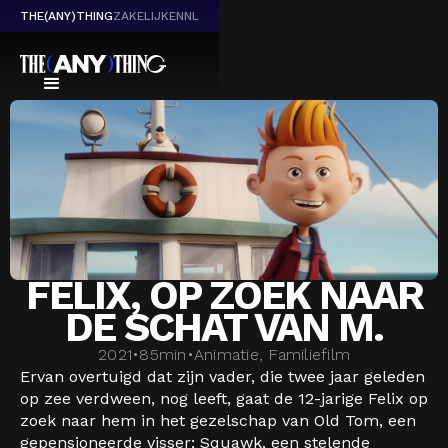
THE(ANY)THING
ZAKELIJK
EN
NL
FELIX, OP ZOEK NAAR
DE SCHAT VAN M.
2021
•
85
min
•
Animatie, Familiefilm
Ervan overtuigd dat zijn vader, die twee jaar geleden
op zee verdween, nog leeft, gaat de 12-jarige Felix op
zoek naar hem in het gezelschap van Old Tom, een
gepensioneerde visser; Squawk, een stelende