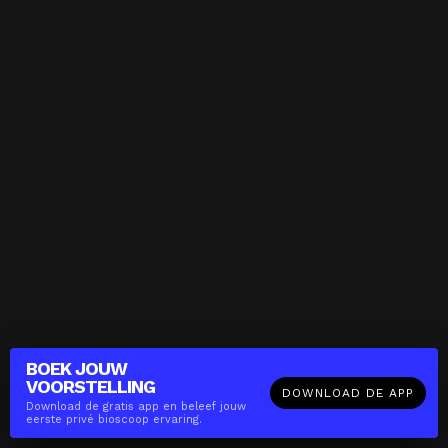
BOEK JOUW
VOORSTELLING
DOWNLOAD DE APP
Download de gratis app en beleef jouw
eerste privé bioscoop ervaring.