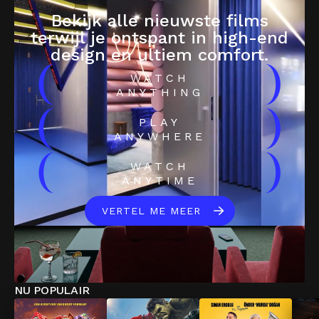
Bekijk alle nieuwste films
terwijl je ontspant in high-end
design en ultiem comfort.
(
)
WATCH
ANYTHING
(
)
PLAY
ANYWHERE
(
)
WATCH
ANYTIME
VERTEL ME MEER
NU POPULAIR