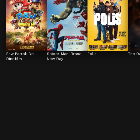
Paw Patrol: De 
Spider-Man: Brand 
Polis
The O
Dinofilm
New Day