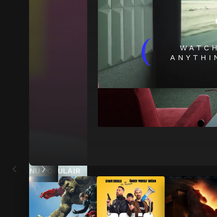
(
WATC
ANYTHI
NU POPULAIR