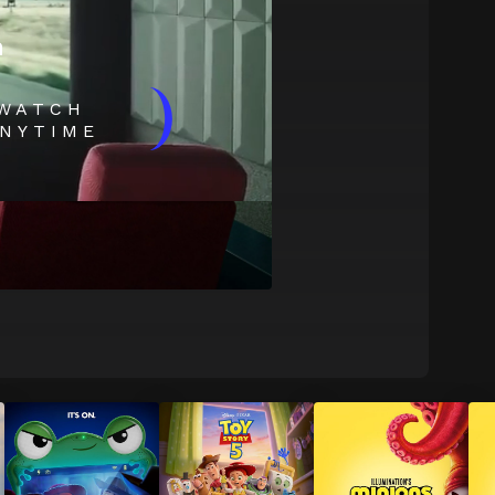
m
)
WATCH
NYTIME