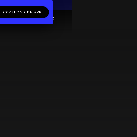
EN
NL
DOWNLOAD DE APP
ftcard
Over
FAQ
Contact