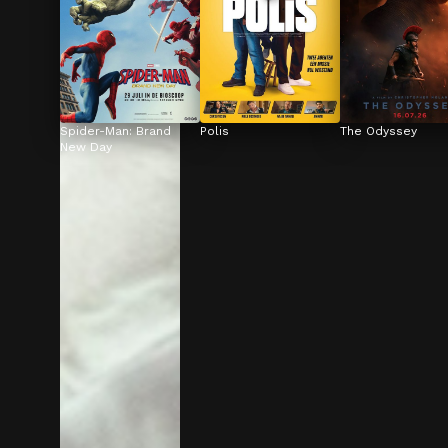
Spider-Man: Brand 
Polis
The Odyssey
New Day