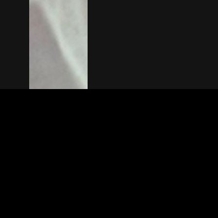
The(Any)Thing
FILMS
LOCATIES
BOEKEN
DE APP
GIFTCARD
OVER
FAQ
CONTACT
© TheAnyThing BV 2025
Privacyverkla