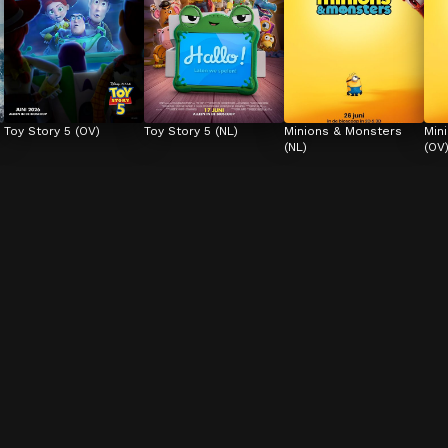
Toy Story 5 (OV)
Toy Story 5 (NL)
Minions & Monsters 
Min
(NL)
(OV