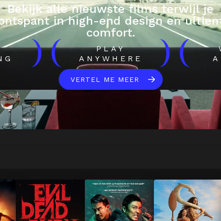
Bekijk alle nieuwste films terwijl je
ontspant in high-end design en ultie
comfort.
)
(
)
(
H
PLAY
NG
ANYWHERE
A
VERTEL ME MEER