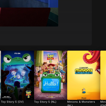
Toy Story 5 (OV)
Toy Story 5 (NL)
Minions & Monsters 
Min
(NL)
(OV