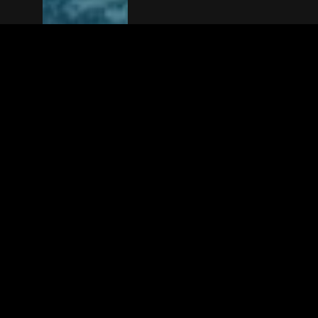
The(Any)Thing
FILMS
LOCATIES
BOEKEN
DE APP
GIFTCARD
OVER
FAQ
CONTACT
© TheAnyThing BV 2025
Privacyverkla