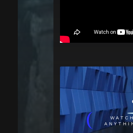
(
WATC
ANYTHI