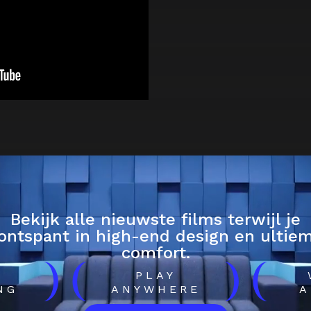
Bekijk alle nieuwste films terwijl je
ontspant in high-end design en ultie
comfort.
)
(
)
(
H
PLAY
NG
ANYWHERE
A