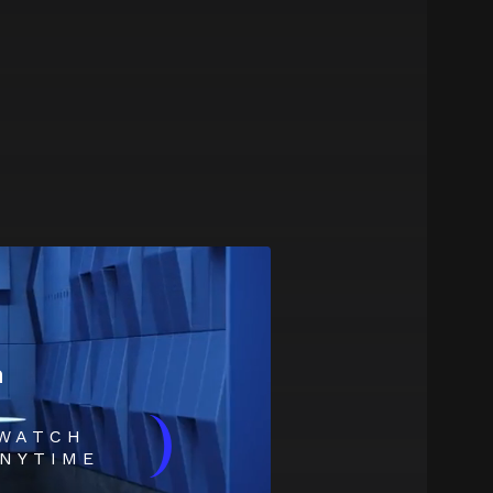
m
)
WATCH
NYTIME