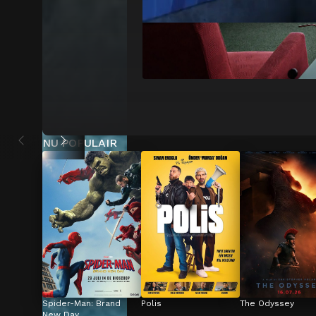
NU POPULAIR
Spider-Man: Brand 
Polis
The Odyssey
New Day