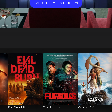
VERTEL ME MEER
Evil Dead Burn
The Furious
Vaiana (OV)