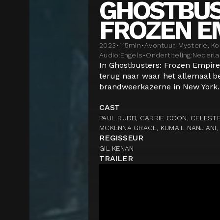
GHOSTBUS
FROZEN E
2023
•
115
min
•
Avontuur, Mysterie, K
Audio:
Engels
•
Ondertiteling:
Nederl
In Ghostbusters: Frozen Empire
terug naar waar het allemaal b
brandweerkazerne in New York..
CAST
PAUL RUDD, CARRIE COON, CELEST
MCKENNA GRACE, KUMAIL NANJIANI
REGISSEUR
GIL KENAN
TRAILER