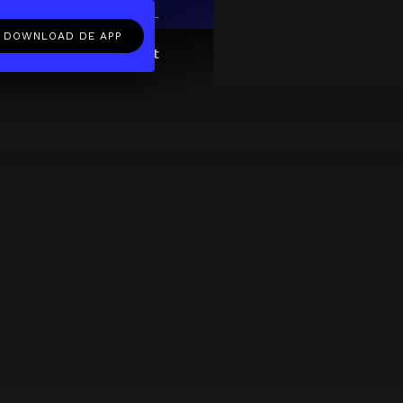
EN
NL
DOWNLOAD DE APP
ftcard
Over
FAQ
Contact