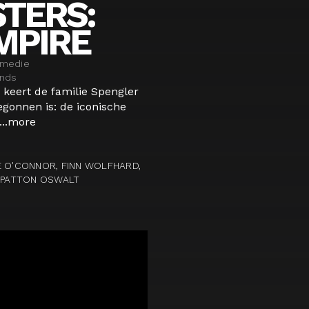
TERS:
MPIRE
omedie
ands
 keert de familie Spengler
egonnen is: de iconische
..
more
E O'CONNOR, FINN WOLFHARD,
, PATTON OSWALT