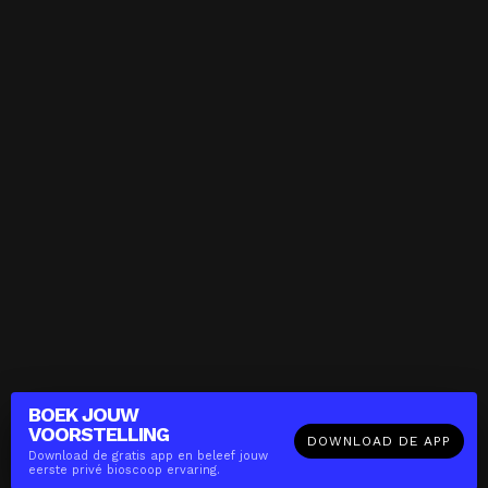
BOEK JOUW
VOORSTELLING
DOWNLOAD DE APP
Download de gratis app en beleef jouw
eerste privé bioscoop ervaring.