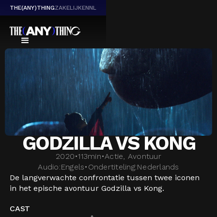
THE(ANY)THING
ZAKELIJK
EN
NL
GODZILLA VS KONG
2020
•
113
min
•
Actie, Avontuur
Audio:
Engels
•
Ondertiteling:
Nederlands
De langverwachte confrontatie tussen twee iconen
in het epische avontuur Godzilla vs Kong.
CAST