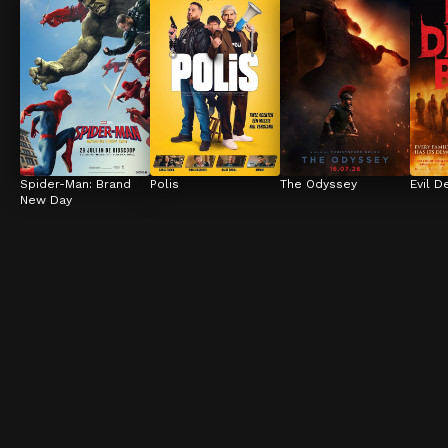
Spider-Man: Brand 
Polis
The Odyssey
Evil D
New Day