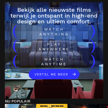
Bekijk alle nieuwste films
terwijl je ontspant in high-end
design en ultiem comfort.
(
)
WATCH
ANYTHING
(
)
PLAY
ANYWHERE
(
)
WATCH
ANYTIME
VERTEL ME MEER
NU POPULAIR