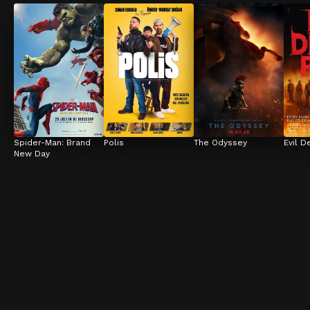
Spider-Man: Brand 
Polis
The Odyssey
Evil D
New Day