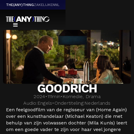
THE(ANY)THING
ZAKELIJK
EN
NL
GOODRICH
2024
•
111
min
•
Komedie, Drama
Audio:
Engels
•
Ondertiteling:
Nederlands
Een feelgoodfilm van de regisseur van (Home Again)
over een kunsthandelaar (Michael Keaton) die met
behulp van zijn volwassen dochter (Mila Kunis) leert
om een goede vader te zijn voor haar veel jongere