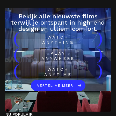
Bekijk alle nieuwste films
terwijl je ontspant in high-end
design en ultiem comfort.
(
)
WATCH
ANYTHING
(
)
PLAY
ANYWHERE
(
)
WATCH
ANYTIME
VERTEL ME MEER
NU POPULAIR