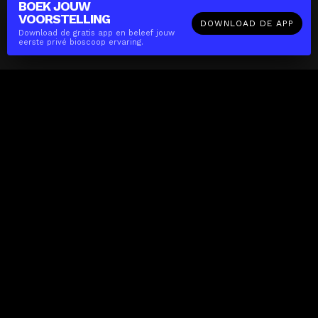
BOEK JOUW
VOORSTELLING
DOWNLOAD DE APP
Download de gratis app en beleef jouw
eerste privé bioscoop ervaring.
The(Any)Thing
FILMS
LOCATIES
BOEKEN
DE APP
GIFTCARD
OVER
FAQ
CONTACT
Zakelijk
MISSIE
LOCATIES