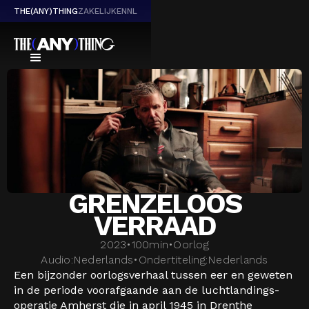
THE(ANY)THING
ZAKELIJK
EN
NL
GRENZELOOS
VERRAAD
2023
•
100
min
•
Oorlog
Audio:
Nederlands
•
Ondertiteling:
Nederlands
Een bijzonder oorlogsverhaal tussen eer en geweten
in de periode voorafgaande aan de luchtlandings-
operatie Amherst die in april 1945 in Drenthe