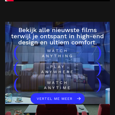
Bekijk alle nieuwste films
terwijl je ontspant in high-end
design en ultiem comfort.
(
)
WATCH
ANYTHING
(
)
PLAY
ANYWHERE
(
)
WATCH
ANYTIME
VERTEL ME MEER