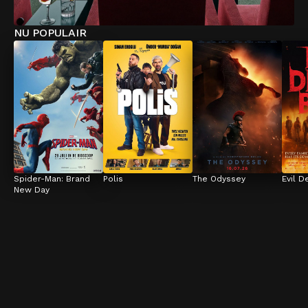
NU POPULAIR
Spider-Man: Brand 
Polis
The Odyssey
Evil D
New Day