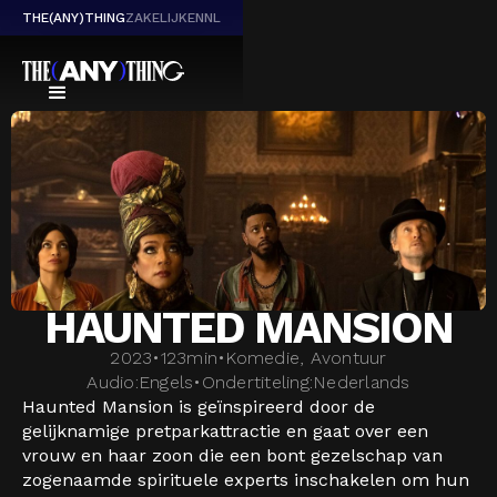
THE(ANY)THING
ZAKELIJK
EN
NL
HAUNTED MANSION
2023
•
123
min
•
Komedie, Avontuur
Audio:
Engels
•
Ondertiteling:
Nederlands
Haunted Mansion is geïnspireerd door de
gelijknamige pretparkattractie en gaat over een
vrouw en haar zoon die een bont gezelschap van
zogenaamde spirituele experts inschakelen om hun