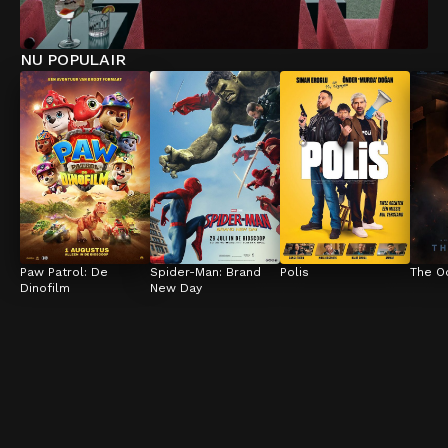
NU POPULAIR
Paw Patrol: De 
Spider-Man: Brand 
Polis
The O
Dinofilm
New Day