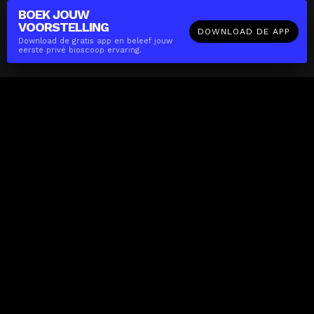
BOEK JOUW
VOORSTELLING
DOWNLOAD DE APP
Download de gratis app en beleef jouw
eerste privé bioscoop ervaring.
The(Any)Thing
FILMS
LOCATIES
BOEKEN
DE APP
GIFTCARD
OVER
FAQ
CONTACT
Zakelijk
MISSIE
LOCATIES