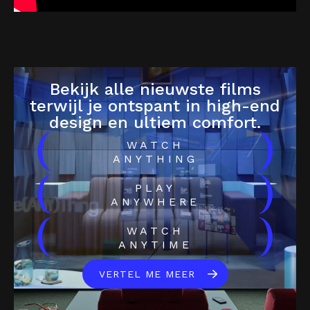
Bekijk alle nieuwste films
terwijl je ontspant in high-end
design en ultiem comfort.
(
)
WATCH
ANYTHING
(
)
PLAY
ANYWHERE
(
)
WATCH
ANYTIME
VERTEL ME MEER