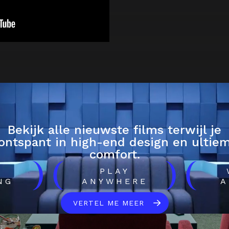
Bekijk alle nieuwste films terwijl je
ontspant in high-end design en ultie
comfort.
)
(
)
(
H
PLAY
NG
ANYWHERE
A
VERTEL ME MEER