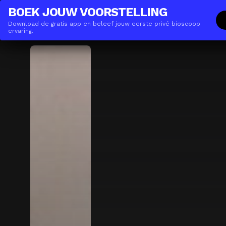
THE(ANY)THING
ZAKELIJK
BOEK JOUW VOORSTELLING
Download de gratis app en beleef jouw eerste privé bioscoop
Films
Locaties
Boeken
De App
Gi
ervaring.