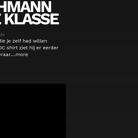
CHMANN
 KLASSE
ds
e je zelf had willen
 shirt ziet hij er eerder
aar....
more