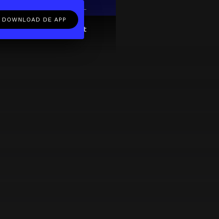
EN
NL
DOWNLOAD DE APP
ftcard
Over
FAQ
Contact