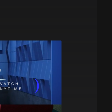
m
)
WATCH
NYTIME