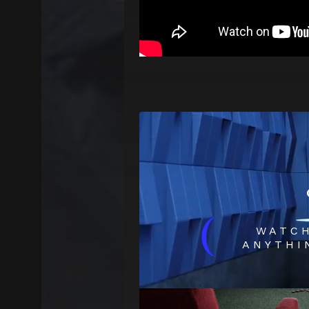
(
WATC
ANYTHI