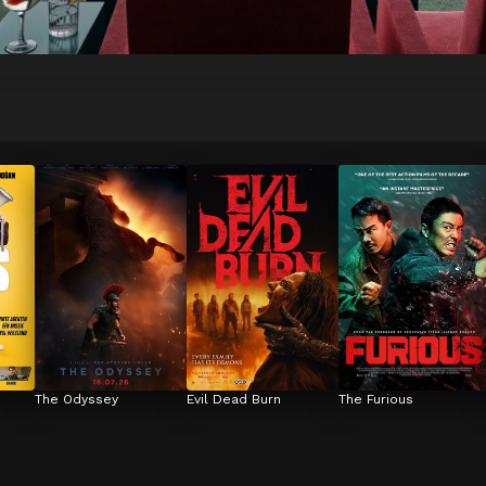
The Odyssey
Evil Dead Burn
The Furious