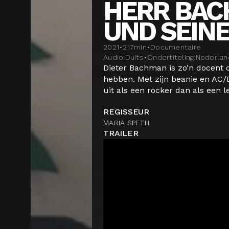
HERR BA
UND SEINE
2021
•
217
min
•
Documentaire
Audio:
Duits
•
Ondertiteling:
Nederlan
Dieter Bachman is zo’n docent di
hebben. Met zijn beanie en AC/DC
uit als een rocker dan als een ler
REGISSEUR
MARIA SPETH
TRAILER