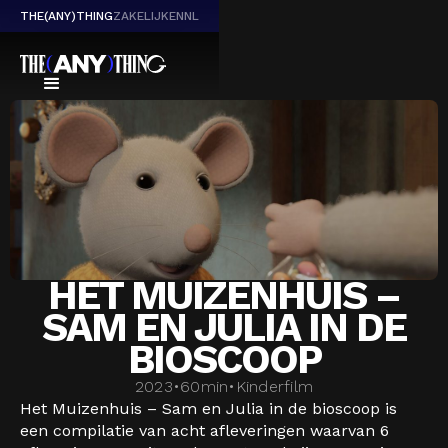
THE(ANY)THING
ZAKELIJK
EN
NL
HET MUIZENHUIS –
SAM EN JULIA IN DE
BIOSCOOP
2023
•
60
min
•
Kinderfilm
Het Muizenhuis – Sam en Julia in de bioscoop is
een compilatie van acht afleveringen waarvan 6