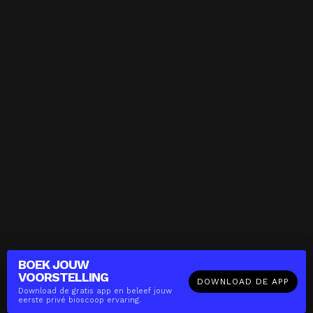
BOEK JOUW
VOORSTELLING
DOWNLOAD DE APP
Download de gratis app en beleef jouw
eerste privé bioscoop ervaring.