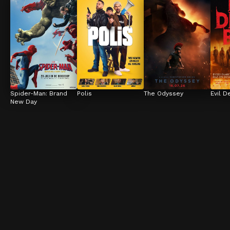
Spider-Man: Brand 
Polis
The Odyssey
Evil D
New Day