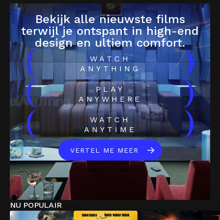
Bekijk alle nieuwste films
terwijl je ontspant in high-end
design en ultiem comfort.
(
)
WATCH
ANYTHING
(
)
PLAY
ANYWHERE
(
)
WATCH
ANYTIME
VERTEL ME MEER
NU POPULAIR