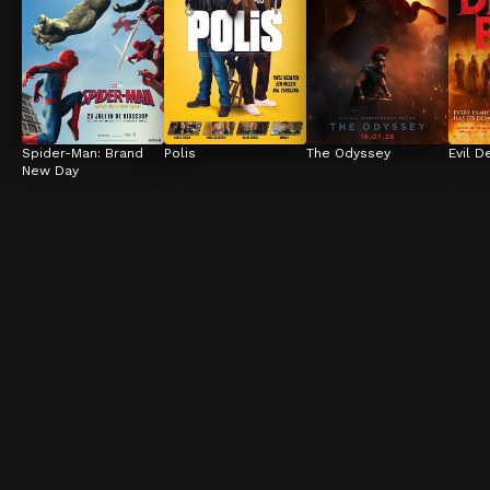
Spider-Man: Brand 
Polis
The Odyssey
Evil D
New Day