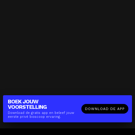
BOEK JOUW
VOORSTELLING
DOWNLOAD DE APP
Download de gratis app en beleef jouw
eerste privé bioscoop ervaring.