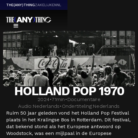
THE(ANY)THING
ZAKELIJK
EN
NL
HOLLAND POP 1970
2024
•
71
min
•
Documentaire
Audio:
Nederlands
•
Ondertiteling:
Nederlands
Ruim 50 jaar geleden vond het Holland Pop Festival
plaats in het Kralingse Bos in Rotterdam. Dit festival,
dat bekend stond als het Europese antwoord op
Woodstock, was een mijlpaal in de Europese