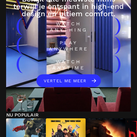
terwijl je ontspant in high-end
design en ultiem comfort.
(
)
WATCH
ANYTHING
(
)
PLAY
ANYWHERE
(
)
WATCH
ANYTIME
VERTEL ME MEER
NU POPULAIR