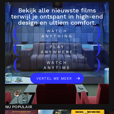
Bekijk alle nieuwste films
terwijl je ontspant in high-end
design en ultiem comfort.
(
)
WATCH
ANYTHING
(
)
PLAY
ANYWHERE
(
)
WATCH
ANYTIME
VERTEL ME MEER
NU POPULAIR