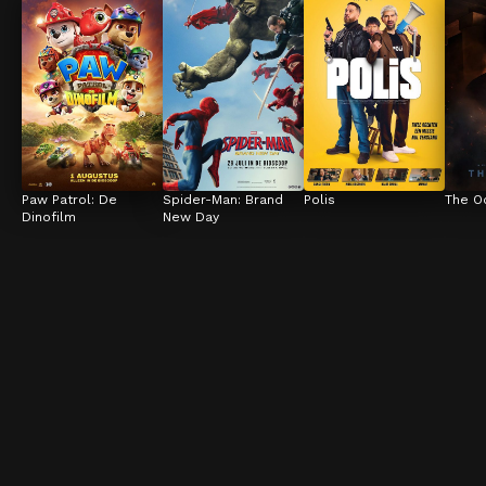
Paw Patrol: De 
Spider-Man: Brand 
Polis
The O
Dinofilm
New Day