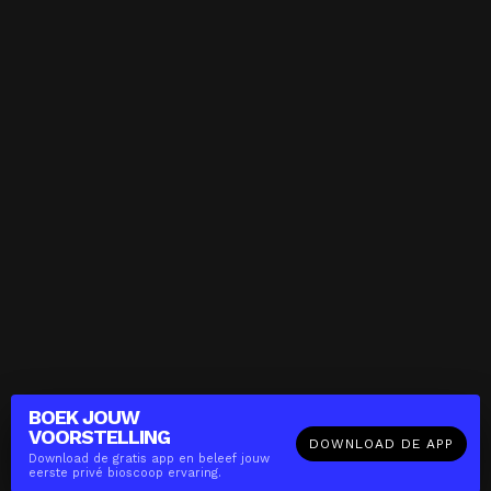
BOEK JOUW
VOORSTELLING
DOWNLOAD DE APP
Download de gratis app en beleef jouw
eerste privé bioscoop ervaring.