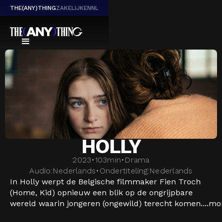
THE(ANY)THING
ZAKELIJK
EN
NL
HOLLY
2023
•
103
min
•
Drama
Audio:
Nederlands
•
Ondertiteling:
Nederlands
In Holly werpt de Belgische filmmaker Fien Troch
(Home, Kid) opnieuw een blik op de ongrijpbare
wereld waarin jongeren (ongewild) terecht komen....
mo