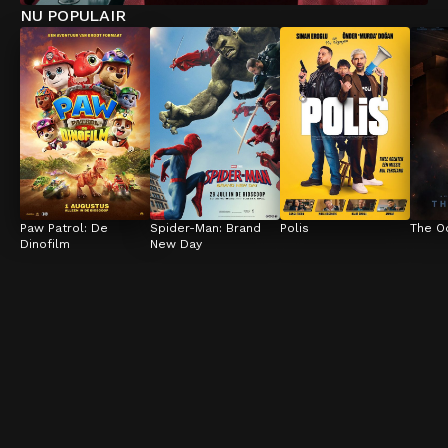
NU POPULAIR
Paw Patrol: De 
Spider-Man: Brand 
Polis
The O
Dinofilm
New Day