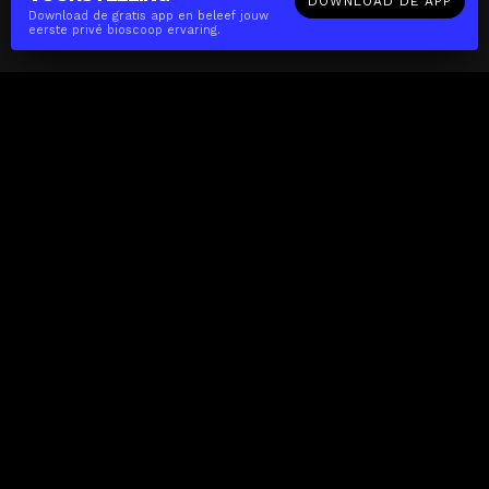
DOWNLOAD DE APP
Download de gratis app en beleef jouw
eerste privé bioscoop ervaring.
The(Any)Thing
FILMS
LOCATIES
BOEKEN
DE APP
GIFTCARD
OVER
FAQ
CONTACT
Zakelijk
MISSIE
LOCATIES
THE CUBE
PARTNERS