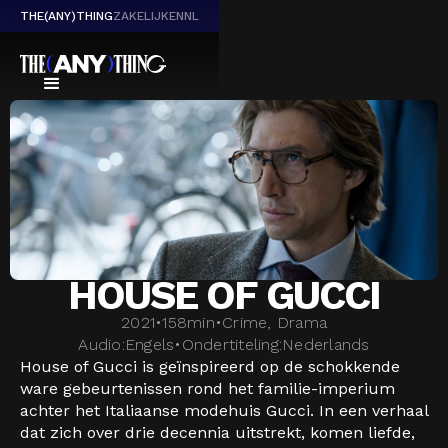
THE(ANY)THING
ZAKELIJK
EN
NL
HOUSE OF GUCCI
2021
•
158
min
•
Crime, Drama
Audio:
Engels
•
Ondertiteling:
Nederlands
House of Gucci is geïnspireerd op de schokkende
ware gebeurtenissen rond het familie-imperium
achter het Italiaanse modehuis Gucci. In een verhaal
dat zich over drie decennia uitstrekt, komen liefde,