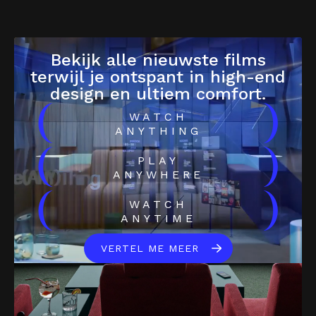
Bekijk alle nieuwste films
terwijl je ontspant in high-end
design en ultiem comfort.
(
)
WATCH
ANYTHING
(
)
PLAY
ANYWHERE
(
)
WATCH
ANYTIME
VERTEL ME MEER