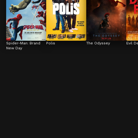
Spider-Man: Brand 
Polis
The Odyssey
Evil D
New Day