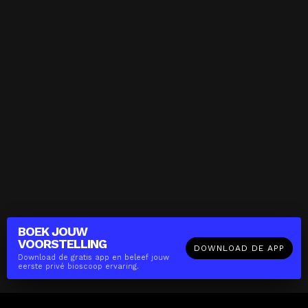
BOEK JOUW
VOORSTELLING
DOWNLOAD DE APP
Download de gratis app en beleef jouw
eerste privé bioscoop ervaring.