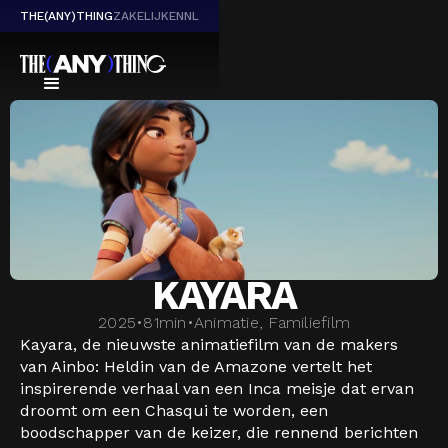
THE(ANY)THING
ZAKELIJK
EN
NL
KAYARA
2025
•
81
min
•
Animatie, Familiefilm
Kayara, de nieuwste animatiefilm van de makers
van Ainbo: Heldin van de Amazone vertelt het
inspirerende verhaal van een Inca meisje dat ervan
droomt om een Chasqui te worden, een
boodschapper van de keizer, die rennend berichten