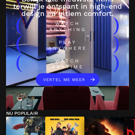
terwijl je ontspant in high-end
design en ultiem comfort.
(
)
WATCH
ANYTHING
(
)
PLAY
ANYWHERE
(
)
WATCH
ANYTIME
VERTEL ME MEER
NU POPULAIR