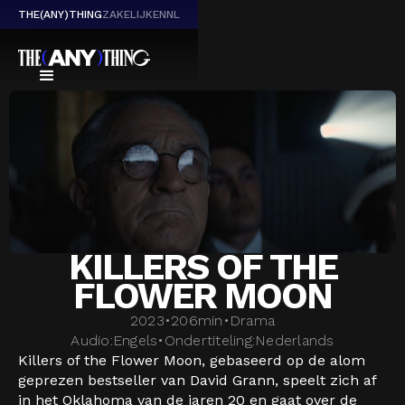
THE(ANY)THING
ZAKELIJK
EN
NL
KILLERS OF THE
FLOWER MOON
2023
•
206
min
•
Drama
Audio:
Engels
•
Ondertiteling:
Nederlands
Killers of the Flower Moon, gebaseerd op de alom
geprezen bestseller van David Grann, speelt zich af
in het Oklahoma van de jaren 20 en gaat over de