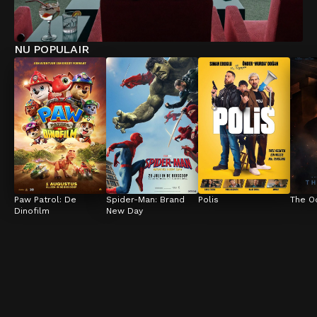
NU POPULAIR
Paw Patrol: De 
Spider-Man: Brand 
Polis
The O
Dinofilm
New Day