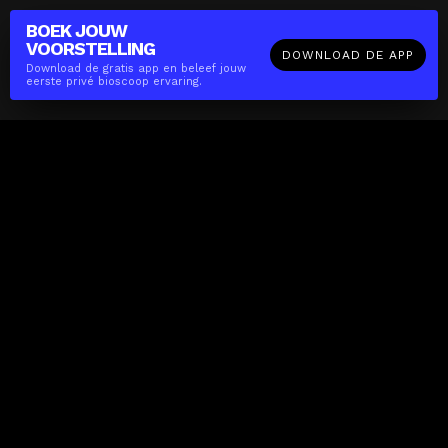
BOEK JOUW
VOORSTELLING
DOWNLOAD DE APP
Download de gratis app en beleef jouw
eerste privé bioscoop ervaring.
The(Any)Thing
FILMS
LOCATIES
BOEKEN
DE APP
GIFTCARD
OVER
FAQ
CONTACT
Zakelijk
MISSIE