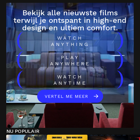
Bekijk alle nieuwste films
terwijl je ontspant in high-end
design en ultiem comfort.
(
)
WATCH
ANYTHING
(
)
PLAY
ANYWHERE
(
)
WATCH
ANYTIME
VERTEL ME MEER
NU POPULAIR