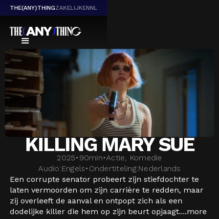
THE(ANY)THING
ZAKELIJK
EN
NL
KILLING MARY SUE
2025
•
90
min
•
Actie, Komedie
Audio:
Engels
•
Ondertiteling:
Nederlands
Een corrupte senator probeert zijn stiefdochter te
laten vermoorden om zijn carrière te redden, maar
zij overleeft de aanval en ontpopt zich als een
dodelijke killer die hem op zijn beurt opjaagt....
more