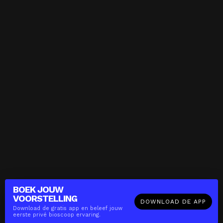
BOEK JOUW
VOORSTELLING
DOWNLOAD DE APP
Download de gratis app en beleef jouw
eerste privé bioscoop ervaring.