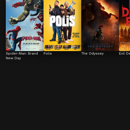
Spider-Man: Brand 
Polis
The Odyssey
Evil D
New Day