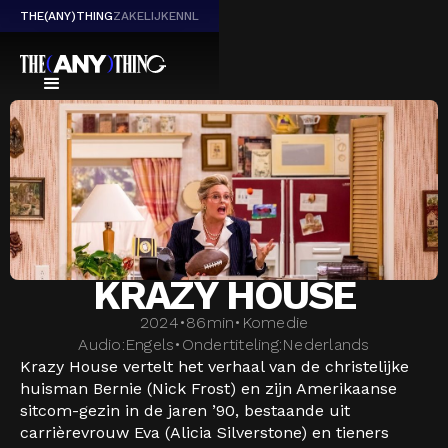
THE(ANY)THING
ZAKELIJK
EN
NL
KRAZY HOUSE
2024
•
86
min
•
Komedie
Audio:
Engels
•
Ondertiteling:
Nederlands
Krazy House vertelt het verhaal van de christelijke
huisman Bernie (Nick Frost) en zijn Amerikaanse
sitcom-gezin in de jaren ’90, bestaande uit
carrièrevrouw Eva (Alicia Silverstone) en tieners