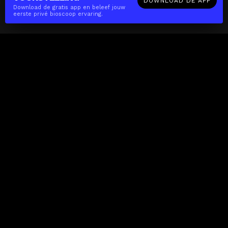
DOWNLOAD DE APP
Download de gratis app en beleef jouw
eerste privé bioscoop ervaring.
The(Any)Thing
FILMS
LOCATIES
BOEKEN
DE APP
GIFTCARD
OVER
FAQ
CONTACT
Zakelijk
MISSIE
LOCATIES
THE CUBE
PARTNERS