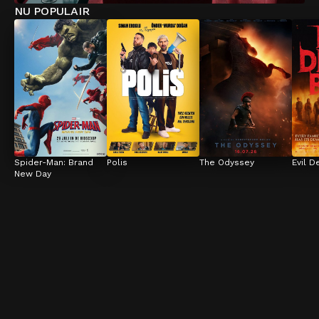
NU POPULAIR
Spider-Man: Brand 
Polis
The Odyssey
Evil D
New Day