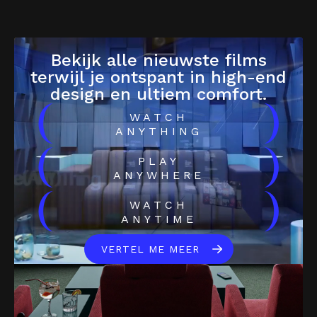
Bekijk alle nieuwste films
terwijl je ontspant in high-end
design en ultiem comfort.
(
)
WATCH
ANYTHING
(
)
PLAY
ANYWHERE
(
)
WATCH
ANYTIME
VERTEL ME MEER