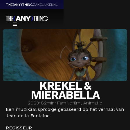
THE(ANY)THING
ZAKELIJK
EN
NL
KREKEL &
MIERABELLA
2023
•
82
min
•
Familiefilm, Animatie
Een muzikaal sprookje gebaseerd op het verhaal van
Jean de la Fontaine.
REGISSEUR