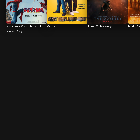
Spider-Man: Brand 
Polis
The Odyssey
Evil D
New Day