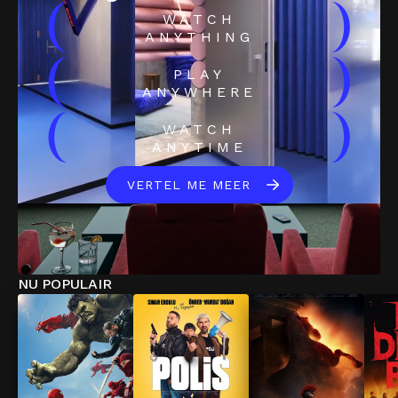
(
)
WATCH
ANYTHING
(
)
PLAY
ANYWHERE
(
)
WATCH
ANYTIME
VERTEL ME MEER
NU POPULAIR