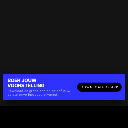
BOEK JOUW
VOORSTELLING
DOWNLOAD DE APP
Download de gratis app en beleef jouw
eerste privé bioscoop ervaring.
The(Any)Thing
FILMS