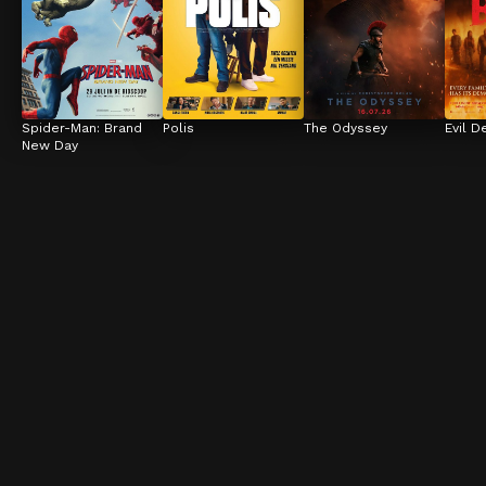
Spider-Man: Brand 
Polis
The Odyssey
Evil D
New Day