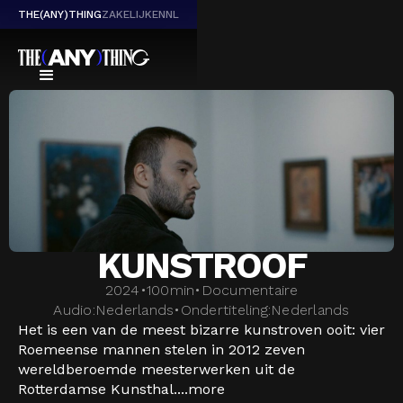
THE(ANY)THING
ZAKELIJK
EN
NL
KUNSTROOF
2024
•
100
min
•
Documentaire
Audio:
Nederlands
•
Ondertiteling:
Nederlands
Het is een van de meest bizarre kunstroven ooit: vier
Roemeense mannen stelen in 2012 zeven
wereldberoemde meesterwerken uit de
Rotterdamse Kunsthal....
more