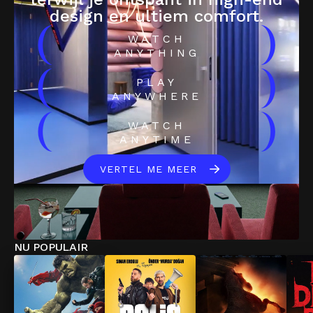
design en ultiem comfort.
(
)
WATCH
ANYTHING
(
)
PLAY
ANYWHERE
(
)
WATCH
ANYTIME
VERTEL ME MEER
NU POPULAIR