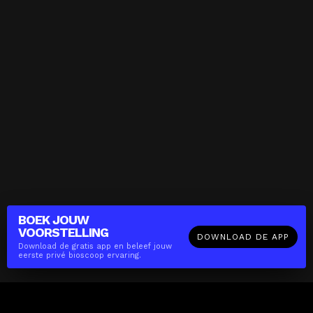
BOEK JOUW
VOORSTELLING
DOWNLOAD DE APP
Download de gratis app en beleef jouw
eerste privé bioscoop ervaring.