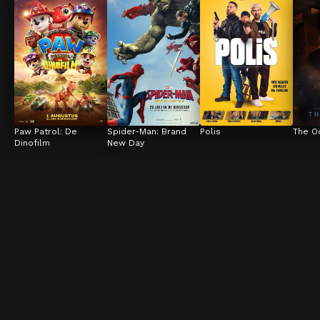
Paw Patrol: De 
Spider-Man: Brand 
Polis
The O
Dinofilm
New Day