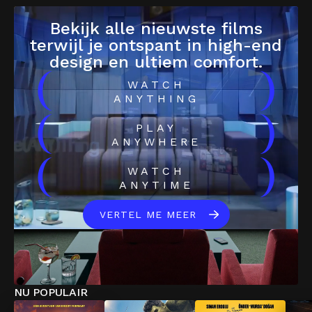
Bekijk alle nieuwste films
terwijl je ontspant in high-end
design en ultiem comfort.
(
)
WATCH
ANYTHING
(
)
PLAY
ANYWHERE
(
)
WATCH
ANYTIME
VERTEL ME MEER
NU POPULAIR