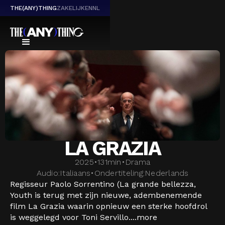
THE(ANY)THING
ZAKELIJK
EN
NL
LA GRAZIA
2025
•
131
min
•
Drama
Audio:
Italiaans
•
Ondertiteling:
Nederlands
Regisseur Paolo Sorrentino (La grande bellezza,
Youth is terug met zijn nieuwe, adembenemende
film La Grazia waarin opnieuw een sterke hoofdrol
is weggelegd voor Toni Servillo....
more