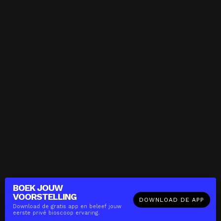
BOEK JOUW
VOORSTELLING
DOWNLOAD DE APP
Download de gratis app en beleef jouw
eerste privé bioscoop ervaring.