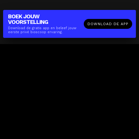
BOEK JOUW
VOORSTELLING
DOWNLOAD DE APP
Download de gratis app en beleef jouw
eerste privé bioscoop ervaring.
The(Any)Thing
FILMS
LOCATIES
BOEKEN
DE APP
GIFTCARD
OVER
FAQ
CONTACT
Zakelijk