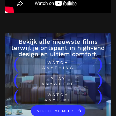
Bekijk alle nieuwste films
terwijl je ontspant in high-end
design en ultiem comfort.
(
)
WATCH
ANYTHING
(
)
PLAY
ANYWHERE
(
)
WATCH
ANYTIME
VERTEL ME MEER