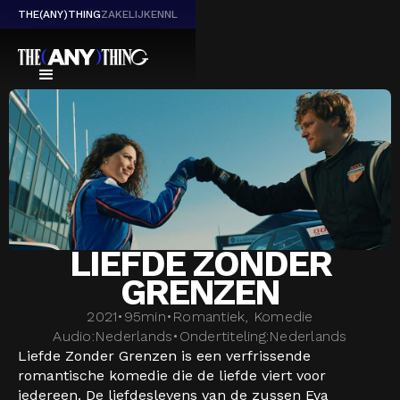
THE(ANY)THING
ZAKELIJK
EN
NL
LIEFDE ZONDER
GRENZEN
2021
•
95
min
•
Romantiek, Komedie
Audio:
Nederlands
•
Ondertiteling:
Nederlands
Liefde Zonder Grenzen is een verfrissende
romantische komedie die de liefde viert voor
iedereen. De liefdeslevens van de zussen Eva