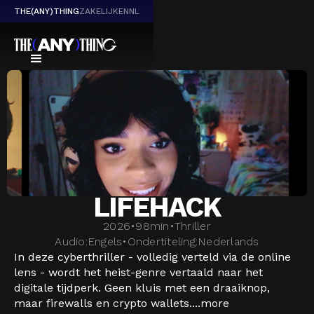
THE(ANY)THING
ZAKELIJK
EN
NL
LIFEHACK
2026
•
98
min
•
Thriller
Audio:
Engels
•
Ondertiteling:
Nederlands
In deze cyberthriller - volledig verteld via de online
lens - wordt het heist-genre vertaald naar het
digitale tijdperk. Geen kluis met een draaiknop,
maar firewalls en crypto wallets....
more