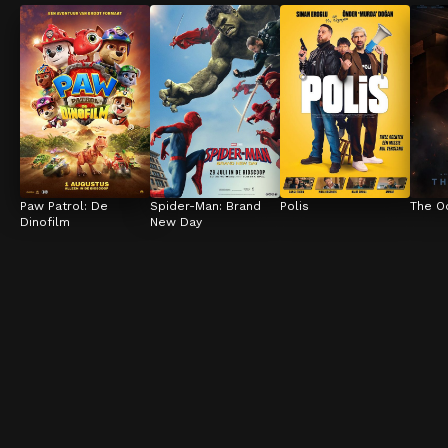
Paw Patrol: De 
Spider-Man: Brand 
Polis
The O
Dinofilm
New Day