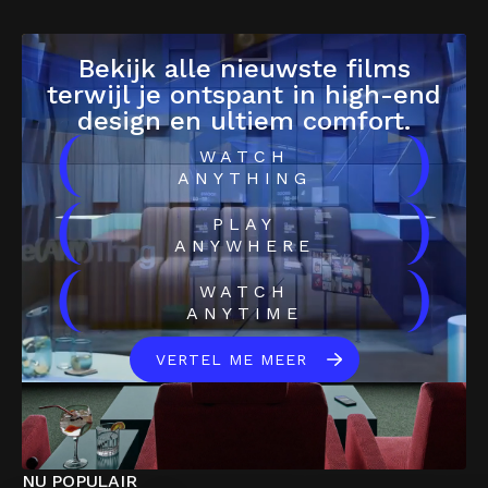
Bekijk alle nieuwste films
terwijl je ontspant in high-end
design en ultiem comfort.
(
)
WATCH
ANYTHING
(
)
PLAY
ANYWHERE
(
)
WATCH
ANYTIME
VERTEL ME MEER
NU POPULAIR