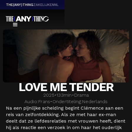
THE(ANY)THING
ZAKELIJK
EN
NL
LOVE ME TENDER
2025
•
133
min
•
Drama
Audio:
Frans
•
Ondertiteling:
Nederlands
Na een pijnlijke scheiding begint Clémence aan een
reis van zelfontdekking. Als ze met haar ex-man
deelt dat ze liefdesrelaties met vrouwen heeft, dient
hij als reactie een verzoek in om haar het ouderlijk