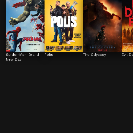
Spider-Man: Brand 
Polis
The Odyssey
Evil D
New Day