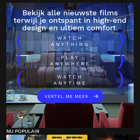
Bekijk alle nieuwste films
terwijl je ontspant in high-end
design en ultiem comfort.
(
)
WATCH
ANYTHING
(
)
PLAY
ANYWHERE
(
)
WATCH
ANYTIME
VERTEL ME MEER
NU POPULAIR