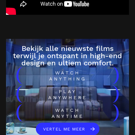
Bekijk alle nieuwste films
terwijl je ontspant in high-end
design en ultiem comfort.
(
)
WATCH
ANYTHING
(
)
PLAY
ANYWHERE
(
)
WATCH
ANYTIME
VERTEL ME MEER