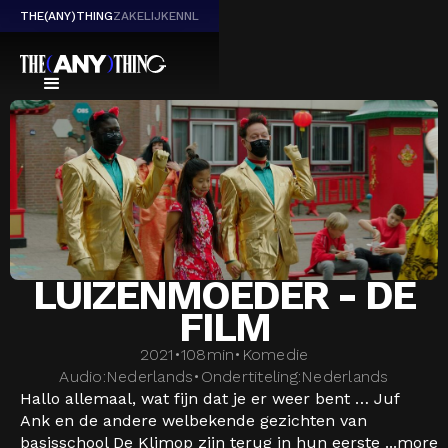
THE(ANY)THING
ZAKELIJK
EN
NL
LUIZENMOEDER - DE
FILM
2021
•
108
min
•
Komedie
Audio:
Nederlands
•
Ondertiteling:
Nederlands
Hallo allemaal, wat fijn dat je er weer bent … Juf
Ank en de andere welbekende gezichten van
basisschool De Klimop zijn terug in hun eerste ...
more