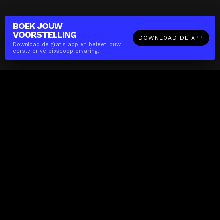
BOEK JOUW
VOORSTELLING
DOWNLOAD DE APP
Download de gratis app en beleef jouw
eerste privé bioscoop ervaring.
The(Any)Thing
FILMS
LOCATIES
BOEKEN
DE APP
GIFTCARD
OVER
FAQ
CONTACT
Zakelijk