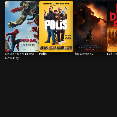
Spider-Man: Brand 
Polis
The Odyssey
Evil D
New Day