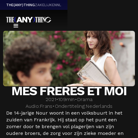
THE(ANY)THING
ZAKELIJK
EN
NL
MES FRERES ET MOI
2021
•
109
min
•
Drama
Audio:
Frans
•
Ondertiteling:
Nederlands
De 14-jarige Nour woont in een volksbuurt in het
zuiden van Frankrijk. Hij staat op het punt een
zomer door te brengen vol plagerijen van zijn
oudere broers, de zorg voor zijn zieke moeder en