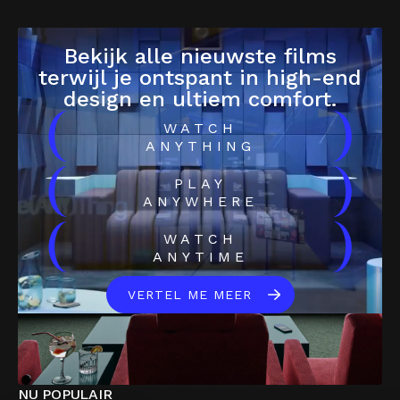
Bekijk alle nieuwste films
terwijl je ontspant in high-end
design en ultiem comfort.
(
)
WATCH
ANYTHING
(
)
PLAY
ANYWHERE
(
)
WATCH
ANYTIME
VERTEL ME MEER
NU POPULAIR