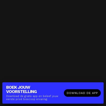
BOEK JOUW
VOORSTELLING
DOWNLOAD DE APP
Download de gratis app en beleef jouw
eerste privé bioscoop ervaring.