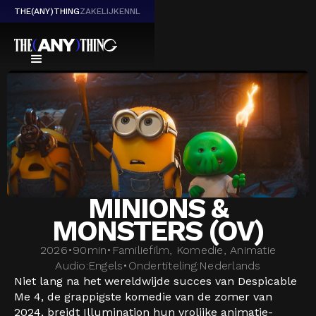
THE(ANY)THING
ZAKELIJK
EN
NL
MINIONS &
MONSTERS (OV)
2026
•
90
min
•
Familiefilm, Komedie, Animatie
Audio:
Engels
•
Ondertiteling:
Nederlands
Niet lang na het wereldwijde succes van Despicable
Me 4, de grappigste komedie van de zomer van
2024, breidt Illumination hun vrolijke animatie-