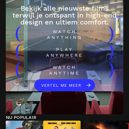
Bekijk alle nieuwste films
terwijl je ontspant in high-end
design en ultiem comfort.
(
)
WATCH
ANYTHING
(
)
PLAY
ANYWHERE
(
)
WATCH
ANYTIME
VERTEL ME MEER
NU POPULAIR