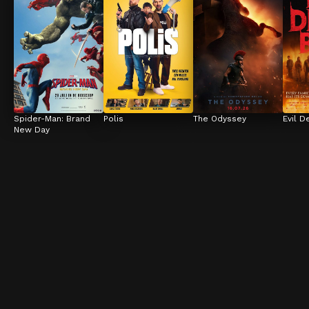
Spider-Man: Brand 
Polis
The Odyssey
Evil D
New Day