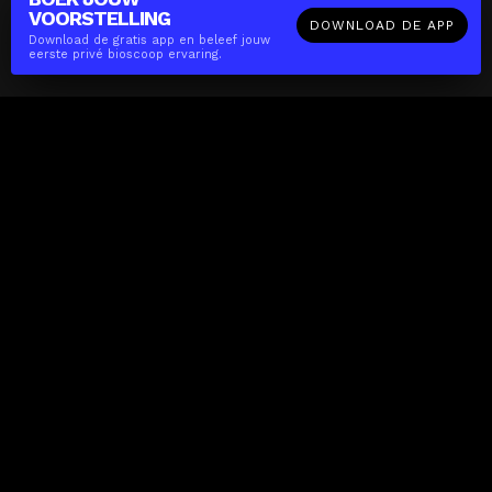
VOORSTELLING
DOWNLOAD DE APP
Download de gratis app en beleef jouw
eerste privé bioscoop ervaring.
The(Any)Thing
FILMS
LOCATIES
BOEKEN
DE APP
GIFTCARD
OVER
FAQ
CONTACT
Zakelijk
MISSIE
LOCATIES
THE CUBE