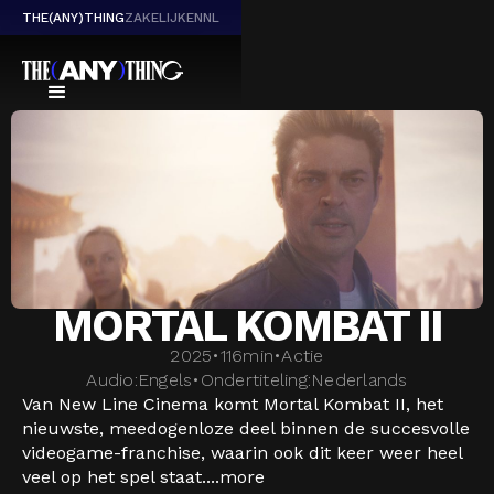
THE(ANY)THING
ZAKELIJK
EN
NL
MORTAL KOMBAT II
2025
•
116
min
•
Actie
Audio:
Engels
•
Ondertiteling:
Nederlands
Van New Line Cinema komt Mortal Kombat II, het
nieuwste, meedogenloze deel binnen de succesvolle
videogame-franchise, waarin ook dit keer weer heel
veel op het spel staat....
more