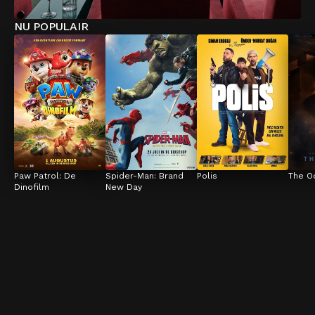
NU POPULAIR
Paw Patrol: De 
Spider-Man: Brand 
Polis
The O
Dinofilm
New Day