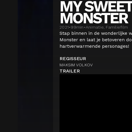
MY SWEE
MONSTER
2021
•
99
min
•
Animatie, Familiefilm
Stap binnen in de wonderlijke 
Monster en laat je betoveren d
hartverwarmende personages!
REGISSEUR
MAKSIM VOLKOV
TRAILER