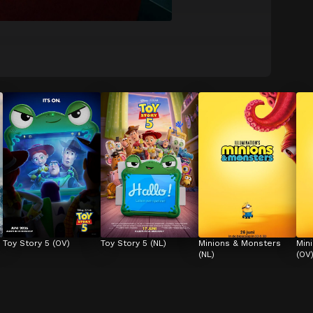
Toy Story 5 (OV)
Toy Story 5 (NL)
Minions & Monsters 
Min
(NL)
(OV