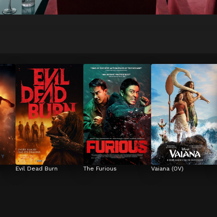
Evil Dead Burn
The Furious
Vaiana (OV)