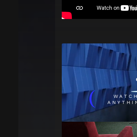
(
WATC
ANYTHI