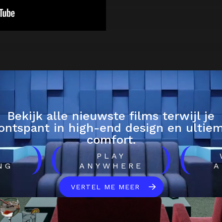
Bekijk alle nieuwste films terwijl je
ontspant in high-end design en ultie
comfort.
)
(
)
(
H
PLAY
NG
ANYWHERE
A
VERTEL ME MEER