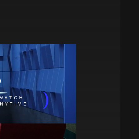
m
)
WATCH
NYTIME