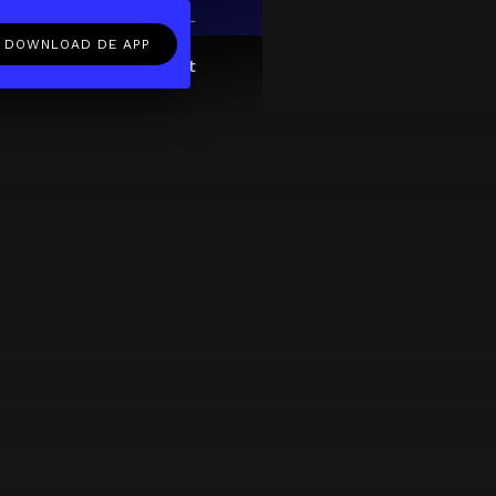
EN
NL
DOWNLOAD DE APP
ftcard
Over
FAQ
Contact