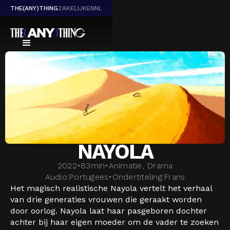
THE(ANY)THING
ZAKELIJK
EN
NL
NAYOLA
2022
•
83
min
•
Animatie, Drama
Audio:
Portugees
•
Ondertiteling:
Frans
Het magisch realistische Nayola vertelt het verhaal
van drie generaties vrouwen die geraakt worden
door oorlog. Nayola laat haar pasgeboren dochter
achter bij haar eigen moeder om de vader te zoeken