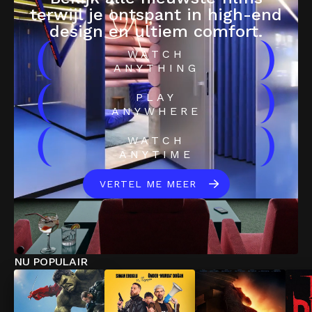
terwijl je ontspant in high-end
design en ultiem comfort.
(
)
WATCH
ANYTHING
(
)
PLAY
ANYWHERE
(
)
WATCH
ANYTIME
VERTEL ME MEER
NU POPULAIR