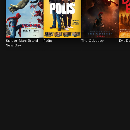
Spider-Man: Brand 
Polis
The Odyssey
Evil D
New Day