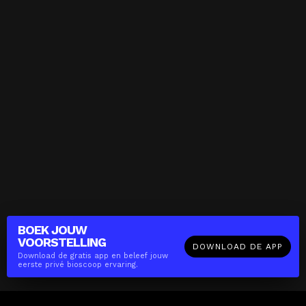
BOEK JOUW
VOORSTELLING
DOWNLOAD DE APP
Download de gratis app en beleef jouw
eerste privé bioscoop ervaring.