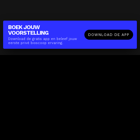
BOEK JOUW
VOORSTELLING
DOWNLOAD DE APP
Download de gratis app en beleef jouw
eerste privé bioscoop ervaring.
The(Any)Thing
FILMS
LOCATIES
BOEKEN
DE APP
GIFTCARD
OVER
FAQ
CONTACT