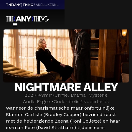
THE(ANY)THING
ZAKELIJK
EN
NL
NIGHTMARE ALLEY
2021
•
149
min
•
Crime, Drama, Mysterie
Audio:
Engels
•
Ondertiteling:
Nederlands
Wanneer de charismatische maar onfortuinlijke
Stanton Carlisle (Bradley Cooper) bevriend raakt
met de helderziende Zeena (Toni Collette) en haar
ex-man Pete (David Strathairn) tijdens eens