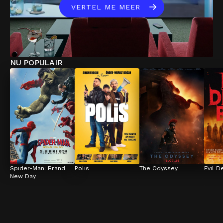
VERTEL ME MEER
NU POPULAIR
Spider-Man: Brand 
Polis
The Odyssey
Evil D
New Day