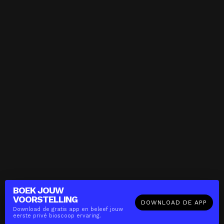
BOEK JOUW
VOORSTELLING
DOWNLOAD DE APP
Download de gratis app en beleef jouw
eerste privé bioscoop ervaring.