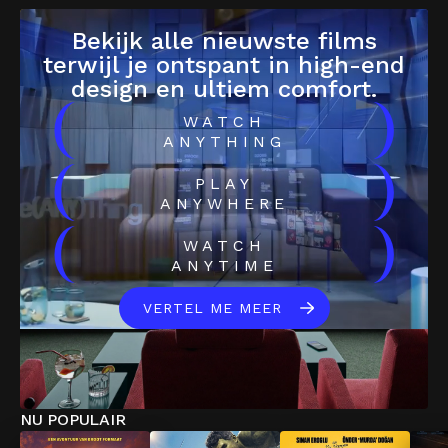
Bekijk alle nieuwste films
terwijl je ontspant in high-end
design en ultiem comfort.
(
)
WATCH
ANYTHING
(
)
PLAY
ANYWHERE
(
)
WATCH
ANYTIME
VERTEL ME MEER
NU POPULAIR