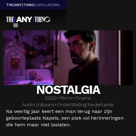
THE(ANY)THING
ZAKELIJK
EN
NL
NOSTALGIA
2022
•
118
min
•
Drama
Audio:
Italiaans
•
Ondertiteling:
Nederlands
Na veertig jaar keert een man terug naar zijn
geboorteplaats Napels, een plek vol herinneringen
die hem maar niet loslaten.