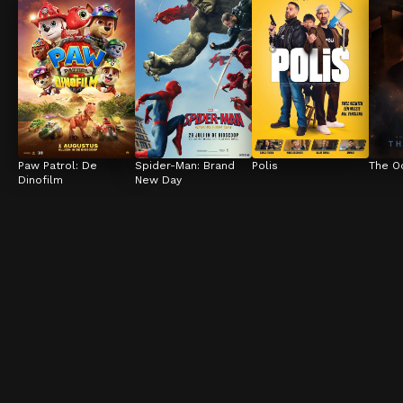
Paw Patrol: De 
Spider-Man: Brand 
Polis
The O
Dinofilm
New Day