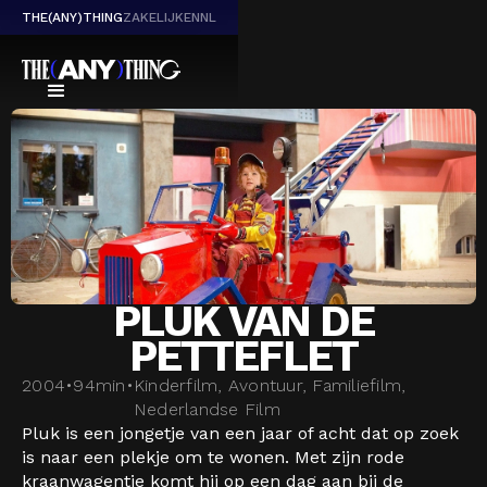
THE(ANY)THING
ZAKELIJK
EN
NL
PLUK VAN DE
PETTEFLET
2004
•
94
min
•
Kinderfilm, Avontuur, Familiefilm,
Nederlandse Film
Pluk is een jongetje van een jaar of acht dat op zoek
is naar een plekje om te wonen. Met zijn rode
kraanwagentje komt hij op een dag aan bij de