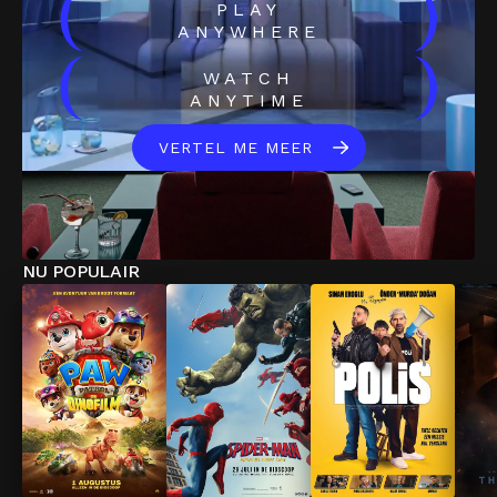
(
)
PLAY
ANYWHERE
(
)
WATCH
ANYTIME
VERTEL ME MEER
NU POPULAIR