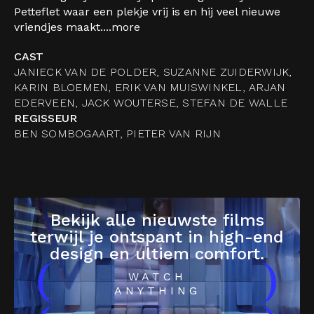
Petteflet waar een plekje vrij is en hij veel nieuwe
vriendjes maakt....
more
CAST
JANIECK VAN DE POLDER, SUZANNE ZUIDERWIJK,
KARIN BLOEMEN, ERIK VAN MUISWINKEL, ARJAN
EDERVEEN, JACK WOUTERSE, STEFAN DE WALLE
REGISSEUR
BEN SOMBOGAART, PIETER VAN RIJN
Bekijk alle nieuwste films
terwijl je ontspant in high-end
design en ultiem comfort.
(
)
WATCH
ANYTHING