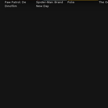
Paw Patrol: De 
Spider-Man: Brand 
Polis
The O
Dinofilm
New Day