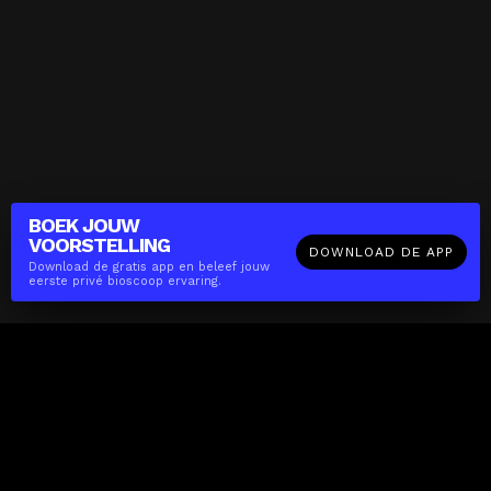
BOEK JOUW
VOORSTELLING
DOWNLOAD DE APP
Download de gratis app en beleef jouw
eerste privé bioscoop ervaring.
The(Any)Thing
FILMS
LOCATIES
BOEKEN
DE APP