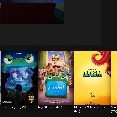
Toy Story 5 (OV)
Toy Story 5 (NL)
Minions & Monsters 
Min
(NL)
(OV