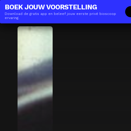
THE(ANY)THING
ZAKELIJK
BOEK JOUW VOORSTELLING
Download de gratis app en beleef jouw eerste privé bioscoop
Films
Locaties
Boeken
De App
Gi
ervaring.