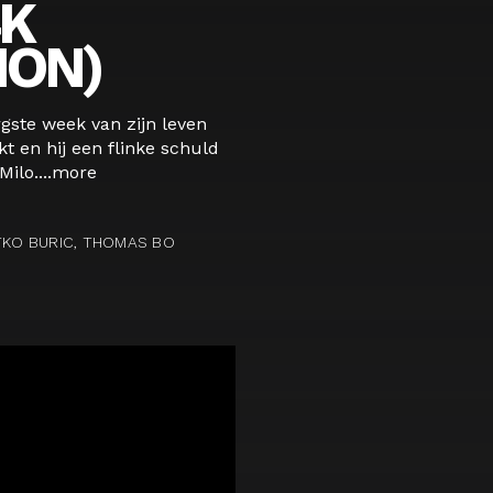
4K
ION)
gste week van zijn leven
t en hij een flinke schuld
ilo....
more
ATKO BURIC, THOMAS BO