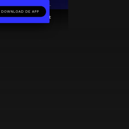
EN
NL
DOWNLOAD DE APP
ftcard
Over
FAQ
Contact