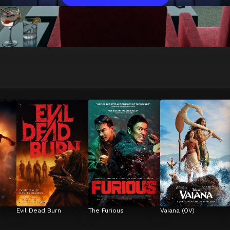
Evil Dead Burn
The Furious
Vaiana (OV)