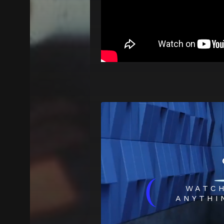
(
WATC
ANYTHI