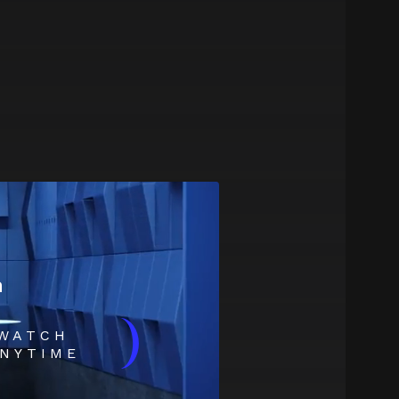
m
)
WATCH
NYTIME