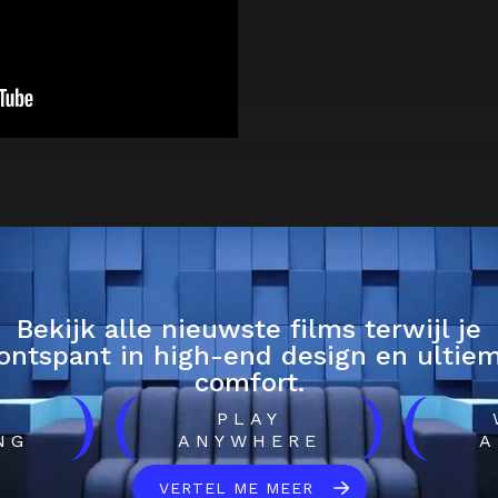
Bekijk alle nieuwste films terwijl je
ontspant in high-end design en ultie
comfort.
)
(
)
(
H
PLAY
NG
ANYWHERE
A
VERTEL ME MEER