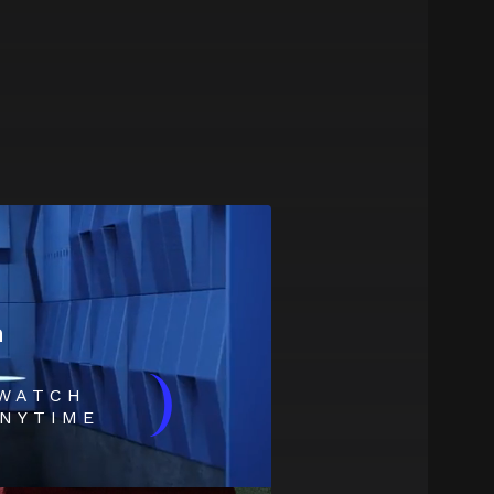
m
)
WATCH
NYTIME