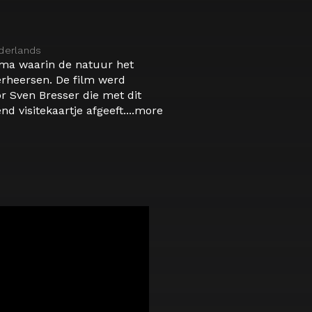
derlands
ama waarin de natuur het
erheersen. De film werd
r Sven Bresser die met dit
 visitekaartje afgeeft....
more