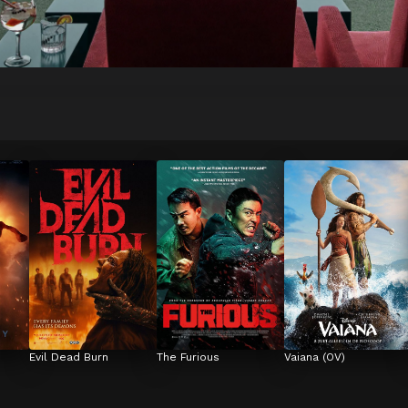
Evil Dead Burn
The Furious
Vaiana (OV)