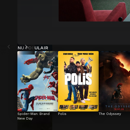
NU POPULAIR
Spider-Man: Brand 
Polis
The Odyssey
New Day