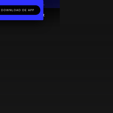
EN
NL
DOWNLOAD DE APP
ftcard
Over
FAQ
Contact