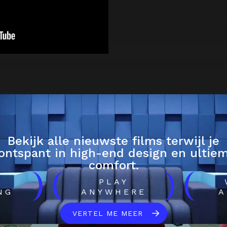
Bekijk alle nieuwste films terwijl je
ontspant in high-end design en ultie
comfort.
)
(
)
(
H
PLAY
NG
ANYWHERE
A
VERTEL ME MEER