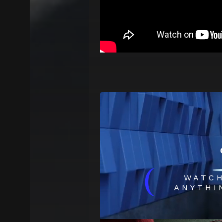
(
WATC
ANYTHI