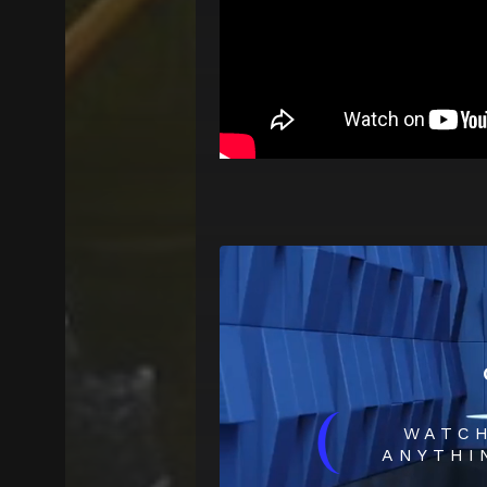
(
WATC
ANYTHI