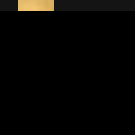
The(Any)Thing
FILMS
LOCATIES
BOEKEN
DE APP
GIFTCARD
OVER
FAQ
CONTACT
© TheAnyThing BV 2025
Privacyverkla