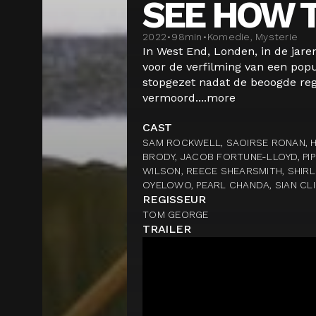
SEE HOW 
2022
•
98
min
•
Komedie, Mysterie
In West End, Londen, in de jare
voor de verfilming van een popu
stopgezet nadat de beoogde reg
vermoord....
more
CAST
SAM ROCKWELL, SAOIRSE RONAN, H
BRODY, JACOB FORTUNE-LLOYD, PI
WILSON, REECE SHEARSMITH, SHIRL
OYELOWO, PEARL CHANDA, SIAN CL
REGISSEUR
TOM GEORGE
TRAILER