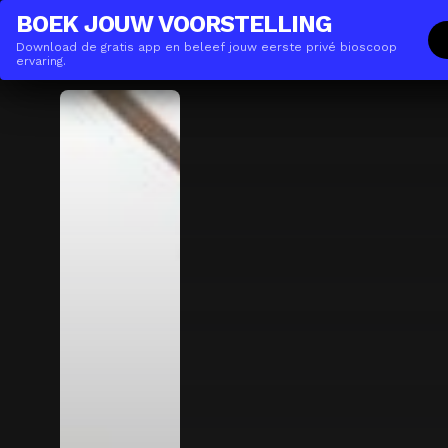
THE(ANY)THING
ZAKELIJK
BOEK JOUW VOORSTELLING
Download de gratis app en beleef jouw eerste privé bioscoop
Films
Locaties
Boeken
De App
Gi
ervaring.