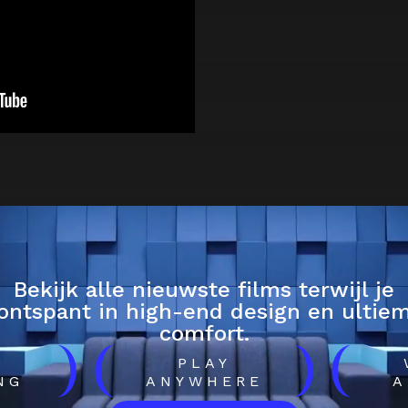
Bekijk alle nieuwste films terwijl je
ontspant in high-end design en ultie
comfort.
)
(
)
(
H
PLAY
NG
ANYWHERE
A