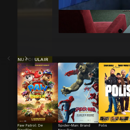
NU POPULAIR
Paw Patrol: De 
Spider-Man: Brand 
Polis
Dinofilm
New Day