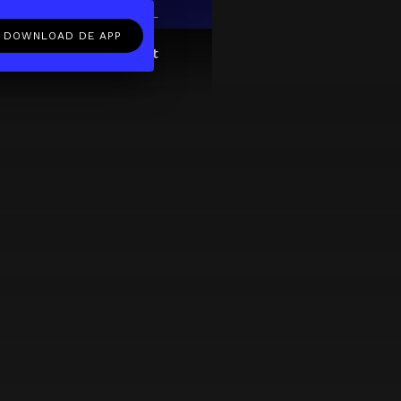
EN
NL
DOWNLOAD DE APP
ftcard
Over
FAQ
Contact