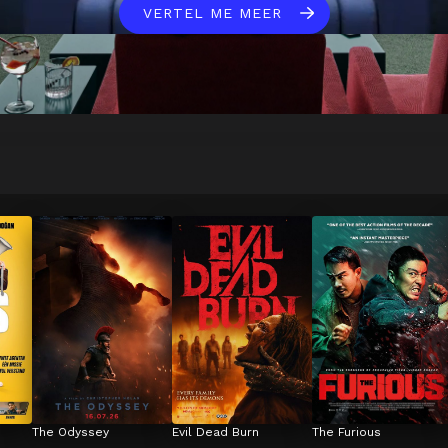
VERTEL ME MEER
The Odyssey
Evil Dead Burn
The Furious