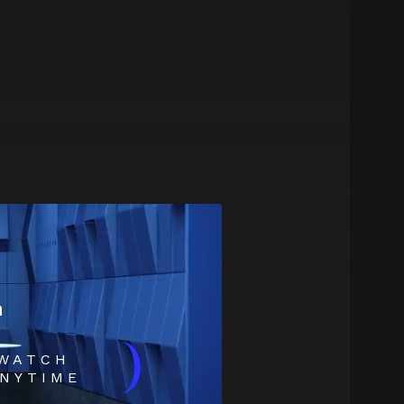
m
)
WATCH
NYTIME