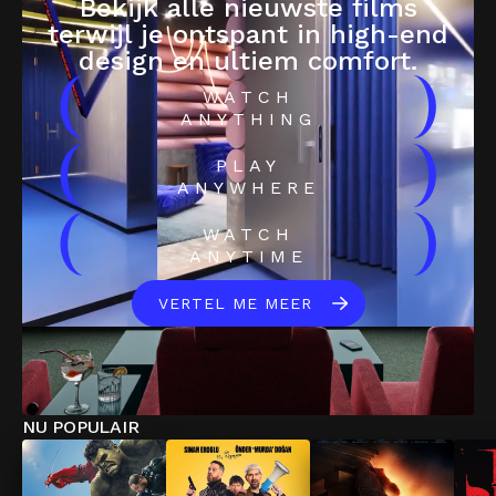
Bekijk alle nieuwste films
terwijl je ontspant in high-end
design en ultiem comfort.
(
)
WATCH
ANYTHING
(
)
PLAY
ANYWHERE
(
)
WATCH
ANYTIME
VERTEL ME MEER
NU POPULAIR