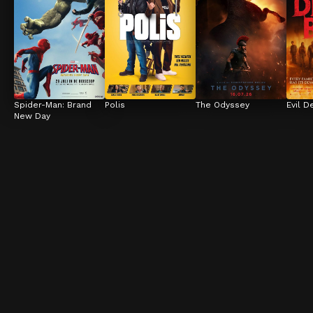
Spider-Man: Brand 
Polis
The Odyssey
Evil D
New Day