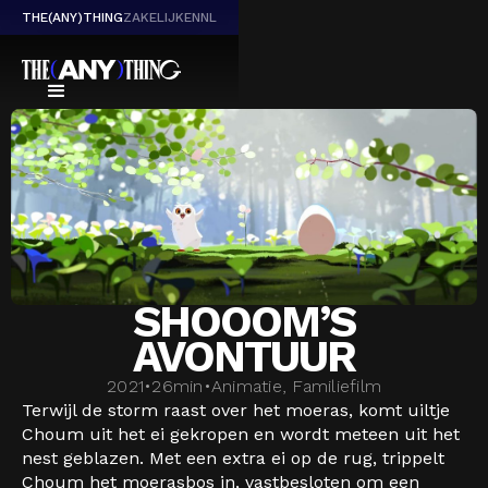
THE(ANY)THING
ZAKELIJK
EN
NL
SHOOOM’S
AVONTUUR
2021
•
26
min
•
Animatie, Familiefilm
Terwijl de storm raast over het moeras, komt uiltje
Choum uit het ei gekropen en wordt meteen uit het
nest geblazen. Met een extra ei op de rug, trippelt
Choum het moerasbos in, vastbesloten om een