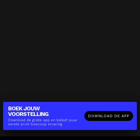
BOEK JOUW
VOORSTELLING
DOWNLOAD DE APP
Download de gratis app en beleef jouw
eerste privé bioscoop ervaring.