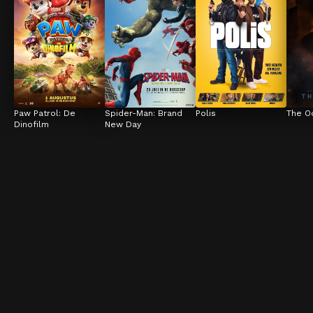
Paw Patrol: De 
Spider-Man: Brand 
Polis
The O
Dinofilm
New Day