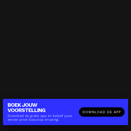
BOEK JOUW
VOORSTELLING
DOWNLOAD DE APP
Download de gratis app en beleef jouw
eerste privé bioscoop ervaring.