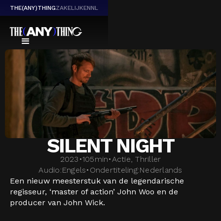
THE(ANY)THING
ZAKELIJK
EN
NL
SILENT NIGHT
2023
•
105
min
•
Actie, Thriller
Audio:
Engels
•
Ondertiteling:
Nederlands
Een nieuw meesterstuk van de legendarische
regisseur, ‘master of action’ John Woo en de
producer van John Wick.