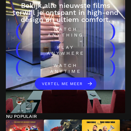
Bekijk alle nieuwste films
terwijl je ontspant in high-end
design en ultiem comfort.
(
)
WATCH
ANYTHING
(
)
PLAY
ANYWHERE
(
)
WATCH
ANYTIME
VERTEL ME MEER
NU POPULAIR