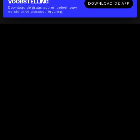
VOORSTELLING
DOWNLOAD DE APP
Download de gratis app en beleef jouw
eerste privé bioscoop ervaring.
The(Any)Thing
FILMS
LOCATIES
BOEKEN
DE APP
GIFTCARD
OVER
FAQ
CONTACT
Zakelijk
MISSIE
LOCATIES
THE CUBE