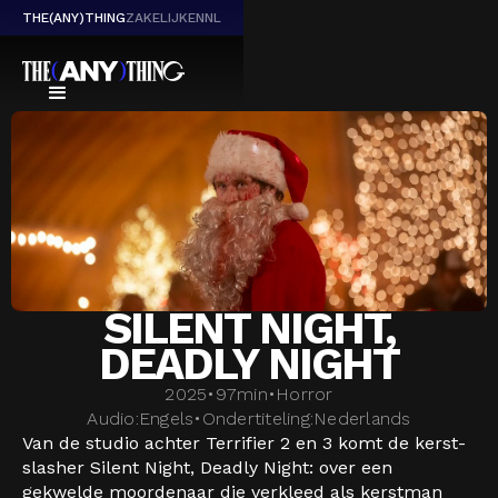
THE(ANY)THING
ZAKELIJK
EN
NL
SILENT NIGHT,
DEADLY NIGHT
2025
•
97
min
•
Horror
Audio:
Engels
•
Ondertiteling:
Nederlands
Van de studio achter Terrifier 2 en 3 komt de kerst-
slasher Silent Night, Deadly Night: over een
gekwelde moordenaar die verkleed als kerstman