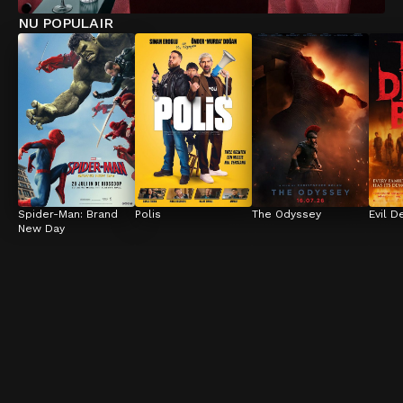
NU POPULAIR
Spider-Man: Brand 
Polis
The Odyssey
Evil D
New Day