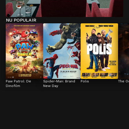
NU POPULAIR
Paw Patrol: De 
Spider-Man: Brand 
Polis
The O
Dinofilm
New Day