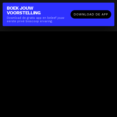
BOEK JOUW
VOORSTELLING
DOWNLOAD DE APP
Download de gratis app en beleef jouw
eerste privé bioscoop ervaring.
The(Any)Thing
FILMS
LOCATIES
BOEKEN
DE APP
GIFTCARD
OVER
FAQ
CONTACT
Zakelijk
MISSIE