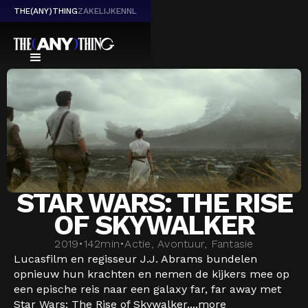
THE(ANY)THING
ZAKELIJK
EN
NL
STAR WARS: THE RISE
OF SKYWALKER
2019
•
142
min
•
Actie, Avontuur, Fantasie
Lucasfilm en regisseur J.J. Abrams bundelen
opnieuw hun krachten en nemen de kijkers mee op
een epische reis naar een galaxy far, far away met
Star Wars: The Rise of Skywalker....
more