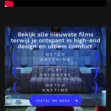
Bekijk alle nieuwste films
terwijl je ontspant in high-end
design en ultiem comfort.
(
)
WATCH
ANYTHING
(
)
PLAY
ANYWHERE
(
)
WATCH
ANYTIME
VERTEL ME MEER