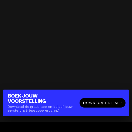
BOEK JOUW
VOORSTELLING
DOWNLOAD DE APP
Download de gratis app en beleef jouw
eerste privé bioscoop ervaring.