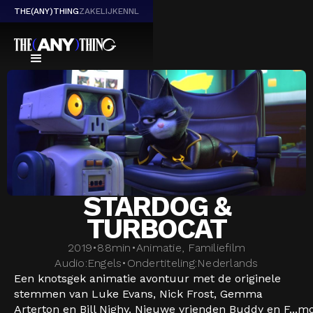
THE(ANY)THING
ZAKELIJK
EN
NL
STARDOG &
TURBOCAT
2019
•
88
min
•
Animatie, Familiefilm
Audio:
Engels
•
Ondertiteling:
Nederlands
Een knotsgek animatie avontuur met de originele
stemmen van Luke Evans, Nick Frost, Gemma
Arterton en Bill Nighy. Nieuwe vrienden Buddy en F...
mo