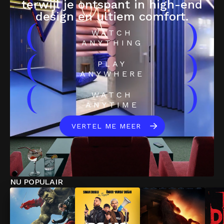
terwijl je ontspant in high-end
design en ultiem comfort.
(
)
WATCH
ANYTHING
(
)
PLAY
ANYWHERE
(
)
WATCH
ANYTIME
VERTEL ME MEER
NU POPULAIR