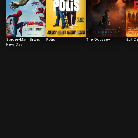
Spider-Man: Brand 
Polis
The Odyssey
Evil D
New Day