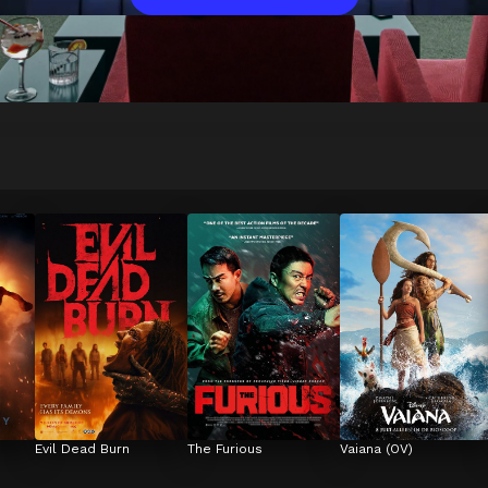
Evil Dead Burn
The Furious
Vaiana (OV)