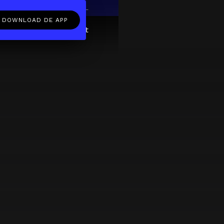
EN
NL
DOWNLOAD DE APP
ftcard
Over
FAQ
Contact