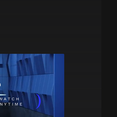
m
)
WATCH
NYTIME