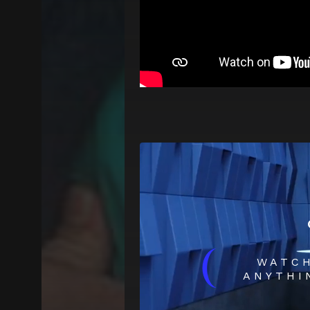
(
WATC
ANYTHI