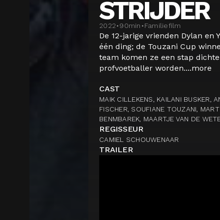
STRIJDER
2022
•
90
min
•
Familiefilm
De 12-jarige vrienden Dylan en
één ding; de Touzani Cup winne
team komen ze een stap dichte
profvoetballer worden....
more
CAST
MAIK CILLEKENS, KAILANI BUSKER, 
FISCHER, SOUFIANE TOUZANI, MAR
BENMBAREK, MAARTJE VAN DE WET
REGISSEUR
CAMIEL SCHOUWENAAR
TRAILER