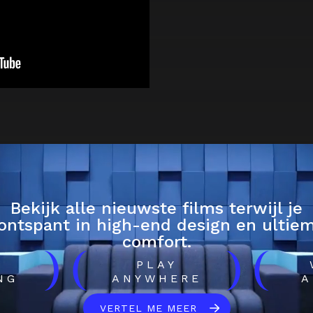
Bekijk alle nieuwste films terwijl je
ontspant in high-end design en ultie
comfort.
)
(
)
(
H
PLAY
NG
ANYWHERE
A
VERTEL ME MEER