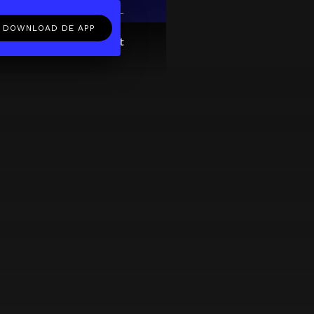
EN
NL
DOWNLOAD DE APP
ftcard
Over
FAQ
Contact