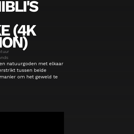
IBLI'S
 (4K
ION)
ntuur
ands
 en natuurgoden met elkaar
verstrikt tussen beide
 manier om het geweld te