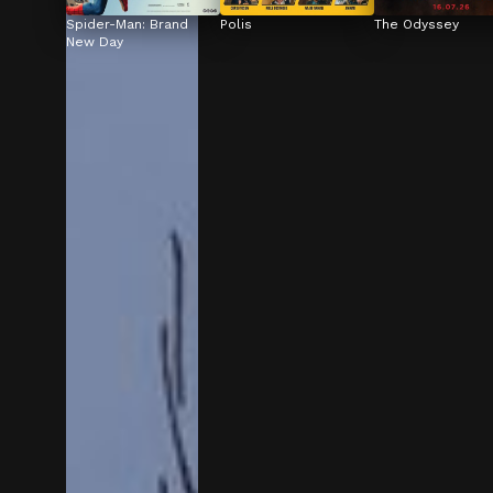
Spider-Man: Brand 
Polis
The Odyssey
New Day