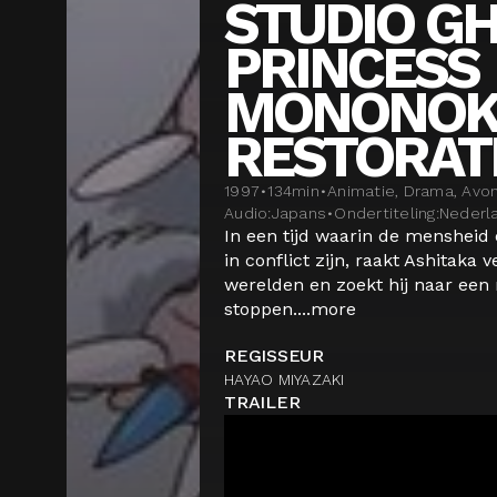
STUDIO GH
PRINCESS
MONONOKE
RESTORAT
1997
•
134
min
•
Animatie, Drama, Avo
Audio:
Japans
•
Ondertiteling:
Nederl
In een tijd waarin de mensheid
in conflict zijn, raakt Ashitaka 
werelden en zoekt hij naar een
stoppen....
more
REGISSEUR
HAYAO MIYAZAKI
TRAILER