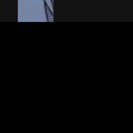
The(Any)Thing
FILMS
LOCATIES
BOEKEN
DE APP
GIFTCARD
OVER
FAQ
CONTACT
© TheAnyThing BV 2025
Privacyverkla