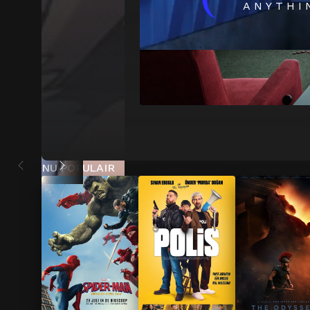
(
ANYTHI
NU POPULAIR