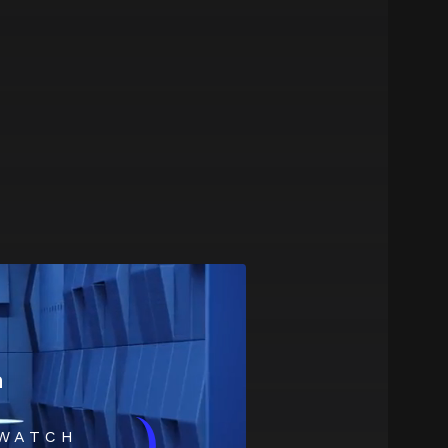
m
WATCH