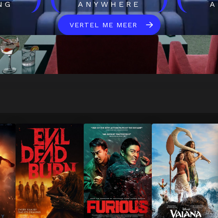
)
(
)
(
NG
ANYWHERE
A
VERTEL ME MEER