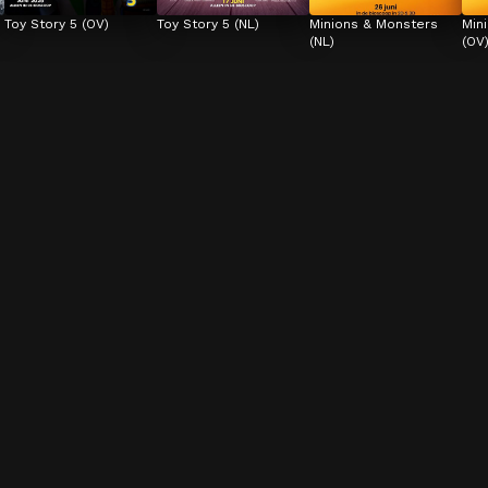
Toy Story 5 (OV)
Toy Story 5 (NL)
Minions & Monsters 
Min
(NL)
(OV