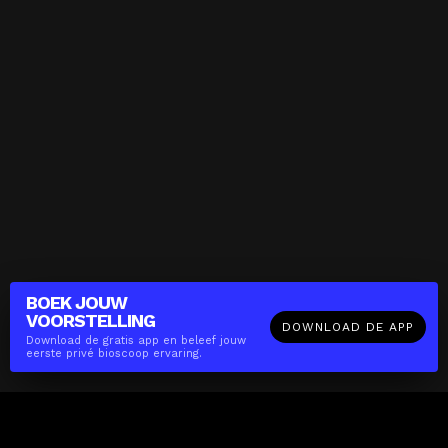
BOEK JOUW
VOORSTELLING
DOWNLOAD DE APP
Download de gratis app en beleef jouw
eerste privé bioscoop ervaring.
The(Any)Thing