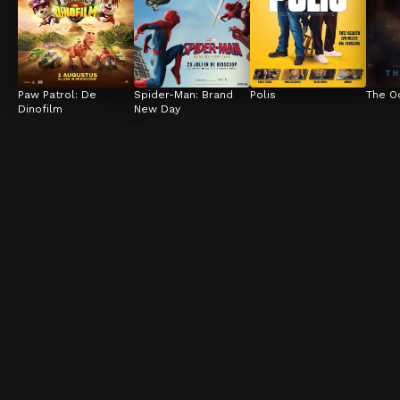
Paw Patrol: De 
Spider-Man: Brand 
Polis
The O
Dinofilm
New Day