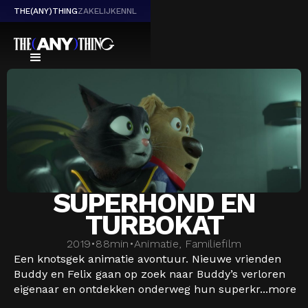
THE(ANY)THING
ZAKELIJK
EN
NL
SUPERHOND EN
TURBOKAT
2019
•
88
min
•
Animatie, Familiefilm
Een knotsgek animatie avontuur. Nieuwe vrienden
Buddy en Felix gaan op zoek naar Buddy’s verloren
eigenaar en ontdekken onderweg hun superkr...
more