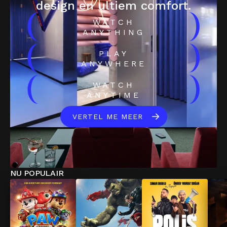
design en ultiem comfort.
(
)
WATCH
ANYTHING
(
)
PLAY
ANYWHERE
(
)
WATCH
ANYTIME
VERTEL ME MEER
NU POPULAIR