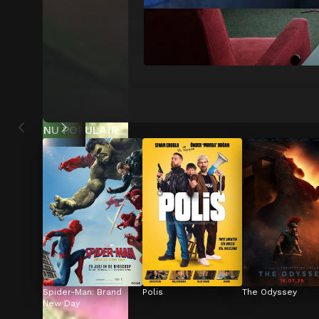
NU POPULAIR
Spider-Man: Brand 
Polis
The Odyssey
New Day