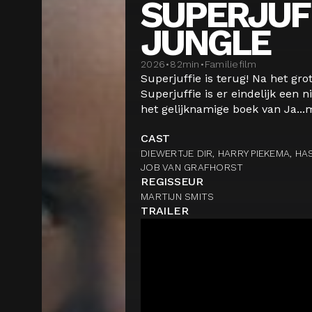
SUPERJUFF
JUNGLE
2026
•
82
min
•
Familiefilm
Superjuffie is terug! Na het gro
Superjuffie is er eindelijk een 
het gelijknamige boek van Ja...
CAST
DIEWERTJE DIR, HARRY PIEKEMA, H
JOB VAN GRAFHORST
REGISSEUR
MARTIJN SMITS
TRAILER