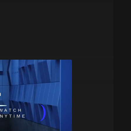
m
)
WATCH
NYTIME