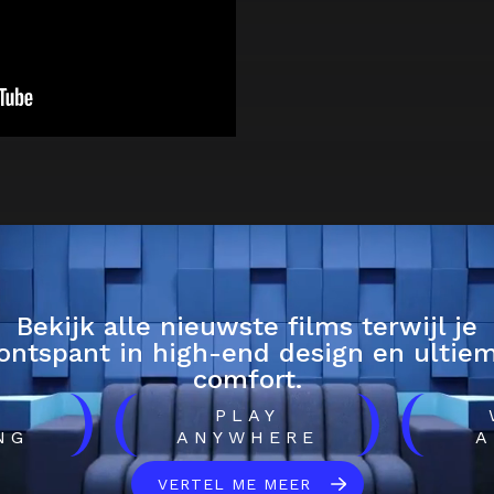
Bekijk alle nieuwste films terwijl je
ontspant in high-end design en ultie
comfort.
)
(
)
(
H
PLAY
NG
ANYWHERE
A
VERTEL ME MEER