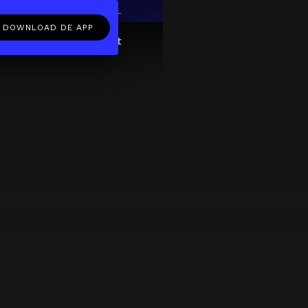
EN
NL
DOWNLOAD DE APP
ftcard
Over
FAQ
Contact