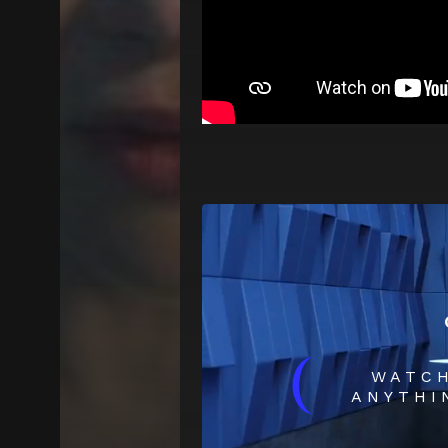
(
WATC
ANYTHI