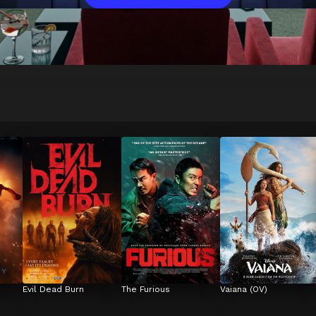
Evil Dead Burn
The Furious
Vaiana (OV)