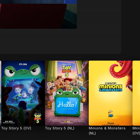
Toy Story 5 (OV)
Toy Story 5 (NL)
Minions & Monsters 
Min
(NL)
(OV