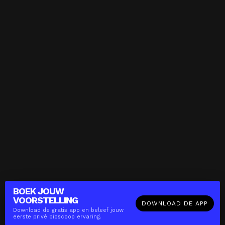
BOEK JOUW
VOORSTELLING
DOWNLOAD DE APP
Download de gratis app en beleef jouw
eerste privé bioscoop ervaring.