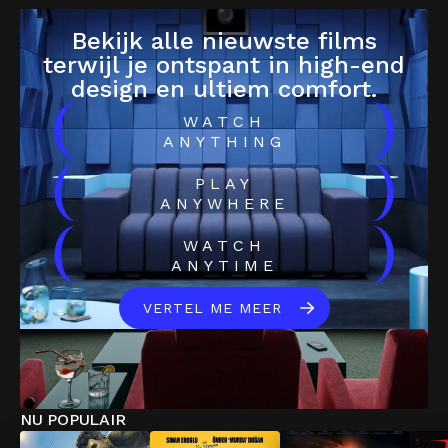
Bekijk alle nieuwste films
terwijl je ontspant in high-end
design en ultiem comfort.
(
)
WATCH
ANYTHING
(
)
PLAY
ANYWHERE
(
)
WATCH
ANYTIME
VERTEL ME MEER
NU POPULAIR