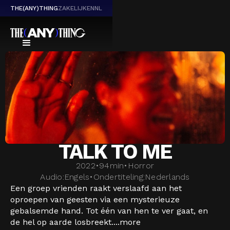
THE(ANY)THING
ZAKELIJK
EN
NL
TALK TO ME
2022
•
94
min
•
Horror
Audio:
Engels
•
Ondertiteling:
Nederlands
Een groep vrienden raakt verslaafd aan het
oproepen van geesten via een mysterieuze
gebalsemde hand. Tot één van hen te ver gaat, en
de hel op aarde losbreekt....
more