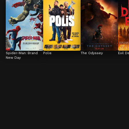
Spider-Man: Brand 
Polis
The Odyssey
Evil D
New Day