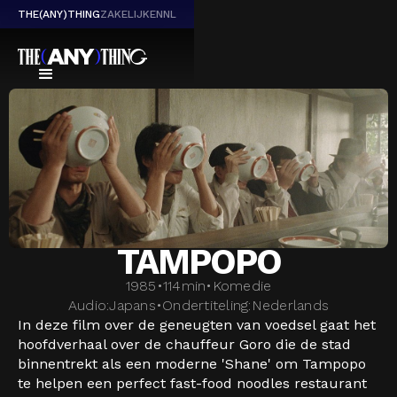
THE(ANY)THING
ZAKELIJK
EN
NL
TAMPOPO
1985
•
114
min
•
Komedie
Audio:
Japans
•
Ondertiteling:
Nederlands
In deze film over de geneugten van voedsel gaat het
hoofdverhaal over de chauffeur Goro die de stad
binnentrekt als een moderne 'Shane' om Tampopo
te helpen een perfect fast-food noodles restaurant