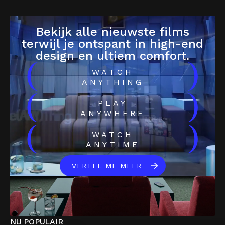
Bekijk alle nieuwste films
terwijl je ontspant in high-end
design en ultiem comfort.
(
)
WATCH
ANYTHING
(
)
PLAY
ANYWHERE
(
)
WATCH
ANYTIME
VERTEL ME MEER
NU POPULAIR