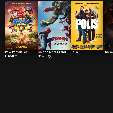
Paw Patrol: De 
Spider-Man: Brand 
Polis
The O
Dinofilm
New Day