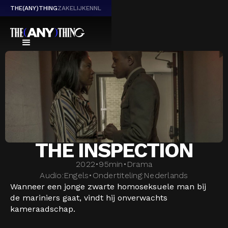
THE(ANY)THING
ZAKELIJK
EN
NL
THE INSPECTION
2022
•
95
min
•
Drama
Audio:
Engels
•
Ondertiteling:
Nederlands
Wanneer een jonge zwarte homoseksuele man bij
de mariniers gaat, vindt hij onverwachts
kameraadschap.