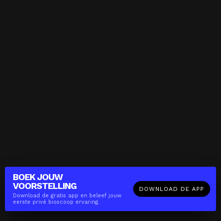
BOEK JOUW
VOORSTELLING
DOWNLOAD DE APP
Download de gratis app en beleef jouw
eerste privé bioscoop ervaring.