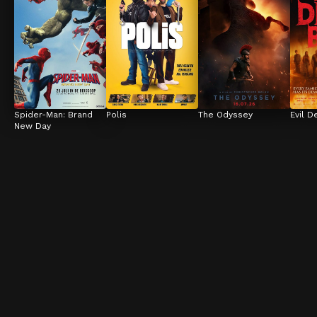
Spider-Man: Brand 
Polis
The Odyssey
Evil D
New Day