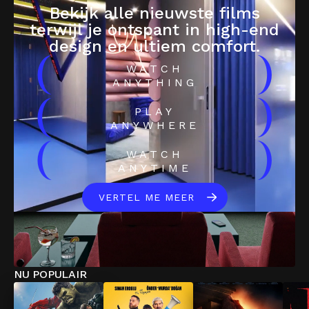
Bekijk alle nieuwste films
terwijl je ontspant in high-end
design en ultiem comfort.
(
)
WATCH
ANYTHING
(
)
PLAY
ANYWHERE
(
)
WATCH
ANYTIME
VERTEL ME MEER
NU POPULAIR