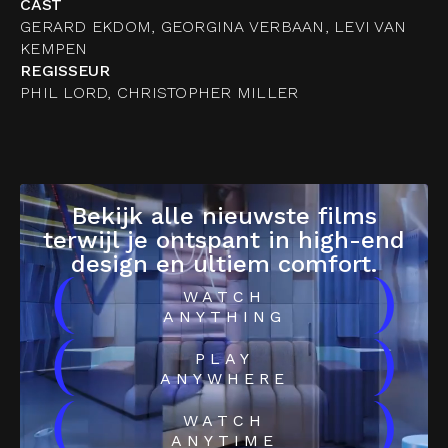
CAST
GERARD EKDOM, GEORGINA VERBAAN, LEVI VAN
KEMPEN
REGISSEUR
PHIL LORD, CHRISTOPHER MILLER
Bekijk alle nieuwste films
terwijl je ontspant in high-end
design en ultiem comfort.
(
)
WATCH
ANYTHING
(
)
PLAY
ANYWHERE
(
)
WATCH
ANYTIME