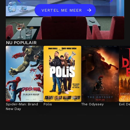
VERTEL ME MEER
NU POPULAIR
Spider-Man: Brand 
Polis
The Odyssey
Evil D
New Day