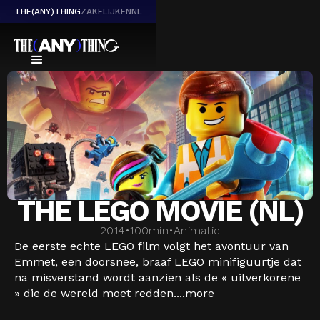
THE(ANY)THING
ZAKELIJK
EN
NL
THE LEGO MOVIE (NL)
2014
•
100
min
•
Animatie
De eerste echte LEGO film volgt het avontuur van
Emmet, een doorsnee, braaf LEGO minifiguurtje dat
na misverstand wordt aanzien als de « uitverkorene
» die de wereld moet redden....
more