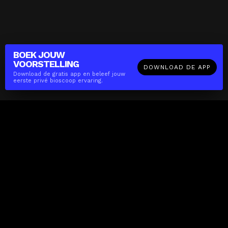
BOEK JOUW
VOORSTELLING
DOWNLOAD DE APP
Download de gratis app en beleef jouw
eerste privé bioscoop ervaring.
The(Any)Thing
FILMS
LOCATIES
BOEKEN
DE APP
GIFTCARD
OVER
FAQ
CONTACT